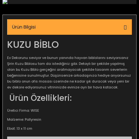
igara Aksesuarları
Ürün Bilgisi
si
KUZU BİBLO
Ev Dekorunu seviyor ve bunun yanında hayvan biblolarını seviyorsanız
Şirin Kuzu Biblosu tam da istediğiniz gibi. Detaylı bir şekilde yapılmış
olan bu Kuzu Biblo gerçeğini aratmayacak şekilde tasarım severlerin
beğenisine sunulmuştur. Düşünsenize arkadaşınıza hediye arıyorsunuz
bu biblo onun ofis masası üzerinde ne kadar şık duracak veya yeni bir
ev dekore ediyorsunuz vitrininizde evinize ayrı bir hava katacak.
Ürün Özellikleri:
Üretici Firma: WISE
Silahlar
Malzeme: Pollyresin
Ebat: 13 x 11 cm