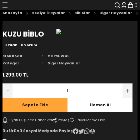
Geri Dön
Geri Dön
Geri Dön
Geri Dön
Geri Dön
Geri Dön
Anasayfa
Hediyelik Eşyalar
Biblolar
Diger Hayvanlar
şyalar
 Çizgi Roman
r
KUZU BİBLO
arı
r
er
r
unlar
0 Puan - 0 Yorum
n Karakter
Stok Kodu
GHPSUW45
Kategori
Diger Hayvanlar
ı Kitaplar
, Blu-RAY
1.299,00 TL
nlatmalar
d Kit
- Mug
i
- Gelişim Kitapları
Sepete Ekle
Hemen Al
Kitaplar
Fiyatı Düşünce Haber Ver
Paylaş
Bu Ürünü Sosyal Medyada Paylaş
aplar
istemleri