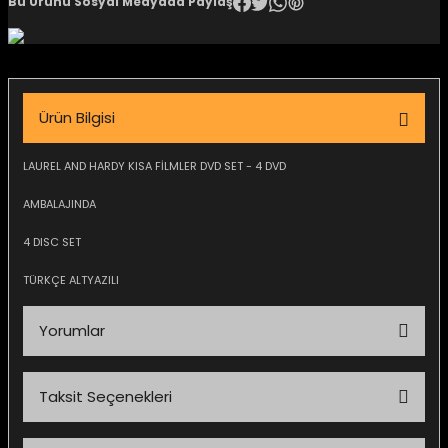
Bu Ürünü Sosyal Medyada Paylaş
igara Aksesuarları
Ürün Bilgisi
si
LAUREL AND HARDY KISA FİLMLER DVD SET - 4 DVD
AMBALAJINDA
4 DISC SET
TÜRKÇE ALTYAZILI
Yorumlar
Silahlar
Taksit Seçenekleri
Bu ürüne ilk yorumu siz yapın!