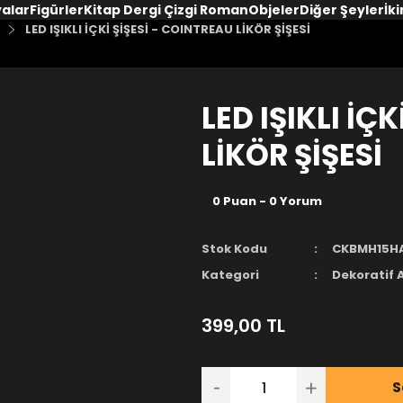
yalar
Figürler
Kitap Dergi Çizgi Roman
Objeler
Diğer Şeyler
İki
LED IŞIKLI İÇKİ ŞİŞESİ - COINTREAU LİKÖR ŞİŞESİ
LED IŞIKLI İÇ
LİKÖR ŞİŞESİ
0 Puan - 0 Yorum
Stok Kodu
CKBMH15H
Kategori
Dekoratif 
399,00 TL
S