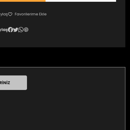
ylaş
ylaş
RINIZ