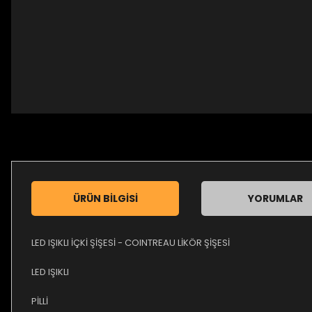
ÜRÜN BILGISI
YORUMLAR
LED IŞIKLI İÇKİ ŞİŞESİ - COINTREAU LİKÖR ŞİŞESİ
LED IŞIKLI
PİLLİ