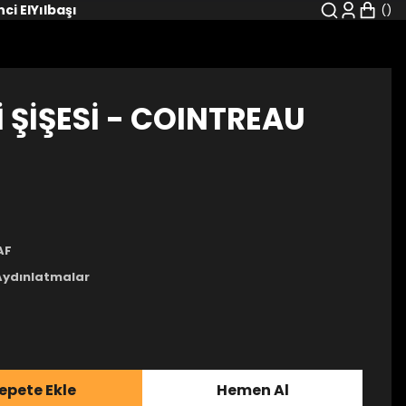
nci El
Yılbaşı
Kİ ŞİŞESİ - COINTREAU
AF
Aydınlatmalar
epete Ekle
Hemen Al