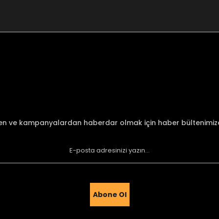
nularda yetersiz gördüğünüz noktaları öneri formunu kullanarak tarafımı
Bu ürüne ilk yorumu siz yapın!
Yorum Yaz
den ve kampanyalardan haberdar olmak için haber bültenimi
Abone Ol
Gönder