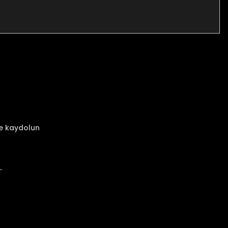
za iletebilirsiniz.
ze kaydolun