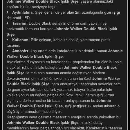
Johnnie Walker Double Black Işıklı Şişe
, yaşam alanınızdaki
konforu bir üst seviyeye taşır:
Aydınlatma:
Şişe içerisinde yer alan
2m
uzunluğunda
gün ışığı
dekoratif LED.
Tasarım:
Double Black serisinin o füme cam yapısını ve
karizmatik formunu koruyan
Johnnie Walker Double Black Işıklı
e Gemiler
Şişe
.
Kullanım:
Pille çalışan, kablo kalabalığı yaratmayan pratik
tasarım.
Atmosfer:
Loş ortamlarda karakteristik bir derinlik sunan
Johnnie
Walker Double Black Işıklı Şişe
.
Aydınlatma dünyasının en karakteristik projelerinden biri olan bu obje,
sıcak bir ruhu stilinizle buluşturan
Johnnie Walker Double Black
Işıklı Şişe
ile mekanın aurasını anında değiştiriyor. Modern
dekorasyonun en nitelikli örneklerini sunan bu özel
Johnnie Walker
Double Black Işıklı Şişe
, hem endüstriyel tasarımları sevenler hem
de gece aydınlatmasında fark yaratmak isteyen kullanıcılar için
koleksiyonun en değerli parçasıdır. Koyu renkli camın ışığı kırma
biçimiyle derinlemesine bir tasarım anlayışı sunan bu
Johnnie
Walker Double Black Işıklı Şişe
, ışığı açtığınız ilk andan itibaren o
büyüleyici atmosferi hissettiriyor.
Kitaplığınızın veya çalışma masanızın enerjisini anında yükselten bu
Johnnie Walker Double Black Işıklı Şişe
, nitelikli detay
meraklılarının favori parçalarından biri olacaktır. Karakteristik tasarımı