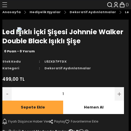
Geri Dön
Geri Dön
Geri Dön
Geri Dön
Geri Dön
Geri Dön
Anasayfa
Hediyelik Eşyalar
Dekoratif Aydınlatmalar
Led
şyalar
 Çizgi Roman
r
Led Işıklı İçki Şişesi Johnnie Walker
arı
r
er
r
unlar
Double Black Işıklı Şişe
0 Puan - 0 Yorum
n Karakter
Stok Kodu
L6ZXD7PTDX
ı Kitaplar
, Blu-RAY
Kategori
Dekoratif Aydınlatmalar
499,00 TL
nlatmalar
d Kit
- Mug
i
- Gelişim Kitapları
Sepete Ekle
Hemen Al
Kitaplar
Fiyatı Düşünce Haber Ver
Paylaş
aplar
istemleri