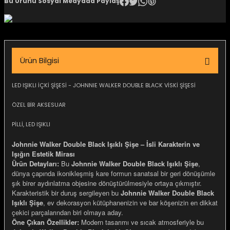
Bu Ürünü Sosyal Medyada Paylaş
igara Aksesuarları
Ürün Bilgisi
si
LED IŞIKLI İÇKİ ŞİŞESİ - JOHNNIE WALKER DOUBLE BLACK VİSKİ ŞİŞESİ
ÖZEL BİR AKSESUAR
PİLLİ, LED IŞIKLI
Johnnie Walker Double Black Işıklı Şişe – İsli Karakterin ve
Işığın Estetik Mirası
Ürün Detayları:
Bu
Johnnie Walker Double Black Işıklı Şişe
,
dünya çapında ikonikleşmiş kare formun sanatsal bir geri dönüşümle
şık birer aydınlatma objesine dönüştürülmesiyle ortaya çıkmıştır.
Silahlar
Karakteristik bir duruş sergileyen bu
Johnnie Walker Double Black
Işıklı Şişe
, ev dekorasyon kütüphanenizin ve bar köşenizin en dikkat
çekici parçalarından biri olmaya aday.
Öne Çıkan Özellikler:
Modern tasarımı ve sıcak atmosferiyle bu