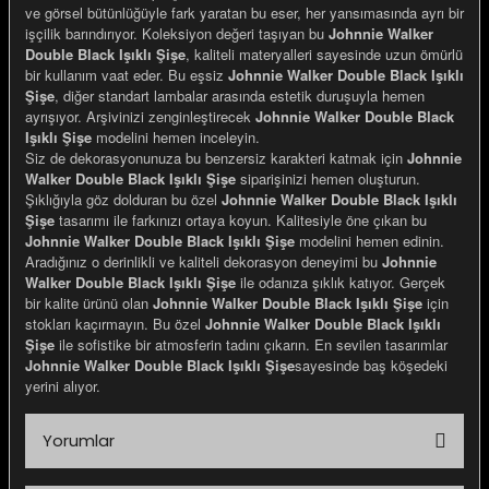
ve görsel bütünlüğüyle fark yaratan bu eser, her yansımasında ayrı bir
işçilik barındırıyor. Koleksiyon değeri taşıyan bu
Johnnie Walker
Double Black Işıklı Şişe
, kaliteli materyalleri sayesinde uzun ömürlü
bir kullanım vaat eder. Bu eşsiz
Johnnie Walker Double Black Işıklı
Şişe
, diğer standart lambalar arasında estetik duruşuyla hemen
ayrışıyor. Arşivinizi zenginleştirecek
Johnnie Walker Double Black
Işıklı Şişe
modelini hemen inceleyin.
Siz de dekorasyonunuza bu benzersiz karakteri katmak için
Johnnie
Walker Double Black Işıklı Şişe
siparişinizi hemen oluşturun.
Şıklığıyla göz dolduran bu özel
Johnnie Walker Double Black Işıklı
Şişe
tasarımı ile farkınızı ortaya koyun. Kalitesiyle öne çıkan bu
Johnnie Walker Double Black Işıklı Şişe
modelini hemen edinin.
Aradığınız o derinlikli ve kaliteli dekorasyon deneyimi bu
Johnnie
Walker Double Black Işıklı Şişe
ile odanıza şıklık katıyor. Gerçek
bir kalite ürünü olan
Johnnie Walker Double Black Işıklı Şişe
için
stokları kaçırmayın. Bu özel
Johnnie Walker Double Black Işıklı
Şişe
ile sofistike bir atmosferin tadını çıkarın. En sevilen tasarımlar
Johnnie Walker Double Black Işıklı Şişe
sayesinde baş köşedeki
yerini alıyor.
Yorumlar