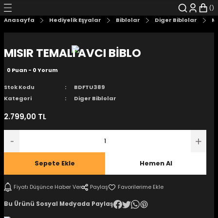
Geri Dön
Geri Dön
Geri Dön
Geri Dön
Geri Dön
Geri Dön
Anasayfa
Hediyelik Eşyalar
Biblolar
Diger Biblolar
MI
şyalar
 Çizgi Roman
r
MISIR TEMALI AVCI BİBLO
arı
r
er
r
unlar
0 Puan - 0 Yorum
n Karakter
Stok Kodu
BDFTU389
Kategori
Diger Biblolar
ı Kitaplar
, Blu-RAY
2.799,00 TL
nlatmalar
d Kit
- Mug
i
- Gelişim Kitapları
Sepete Ekle
Hemen Al
Kitaplar
Fiyatı Düşünce Haber Ver
Paylaş
Bu Ürünü Sosyal Medyada Paylaş
aplar
istemleri