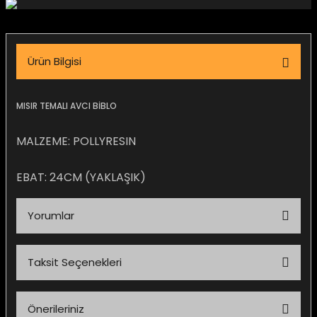
igara Aksesuarları
Ürün Bilgisi
si
MISIR TEMALI AVCI BİBLO
MALZEME: POLLYRESIN
EBAT: 24CM (YAKLAŞIK)
Yorumlar
Silahlar
Taksit Seçenekleri
Bu ürüne ilk yorumu siz yapın!
Önerileriniz
Yorum Yaz