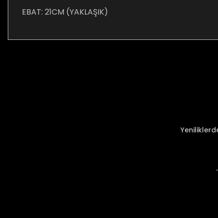
EBAT: 21CM (YAKLAŞIK)
Bu ürünün fiyat bilgisi, resim, ürün açıklamalarında ve diğer ko
Görüş ve önerileriniz için teşekkür ederiz.
Ürün resmi kalitesiz, bozuk veya görüntülenemiyor.
Ürün açıklamasında eksik bilgiler bulunuyor.
Ürün bilgilerinde hatalar bulunuyor.
Ürün fiyatı diğer sitelerden daha pahalı.
Yenilikler
Bu ürüne benzer farklı alternatifler olmalı.