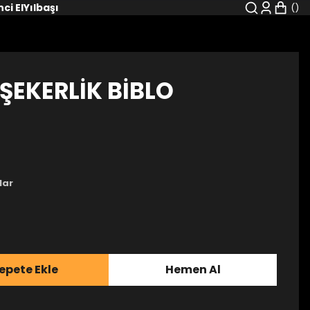
nci El
Yılbaşı
 ŞEKERLİK BİBLO
lar
epete Ekle
Hemen Al