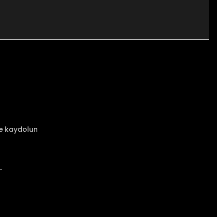
za iletebilirsiniz.
ze kaydolun