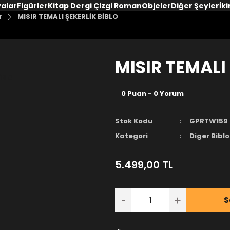
yalar
Figürler
Kitap Dergi Çizgi Roman
Objeler
Diğer Şeyler
İki
r
MISIR TEMALI ŞEKERLİK BİBLO
MISIR TEMALI
0 Puan - 0 Yorum
Stok Kodu
GPRTW159
Kategori
Diger Biblo
5.499,00 TL
S