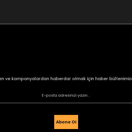
nularda yetersiz gördüğünüz noktaları öneri formunu kullanarak tarafımı
Bu ürüne ilk yorumu siz yapın!
Yorum Yaz
den ve kampanyalardan haberdar olmak için haber bültenimi
Abone Ol
Gönder