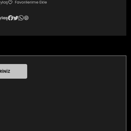
ylaş
ylaş
RINIZ