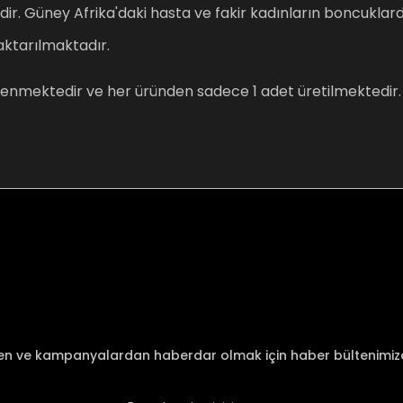
idir. Güney Afrika'daki hasta ve fakir kadınların boncukla
 aktarılmaktadır.
lenmektedir ve her üründen sadece 1 adet üretilmektedir.
nularda yetersiz gördüğünüz noktaları öneri formunu kullanarak tarafımı
Bu ürüne ilk yorumu siz yapın!
Yorum Yaz
den ve kampanyalardan haberdar olmak için haber bültenimi