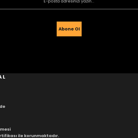
Abone Ol
Gönder
AL
ade
eşmesi
rtifikası ile korunmaktadır.