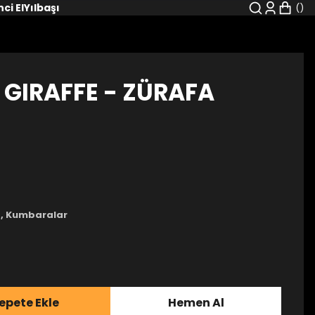
nci El
Yılbaşı
 GIRAFFE - ZÜRAFA
,
Kumbaralar
epete Ekle
Hemen Al