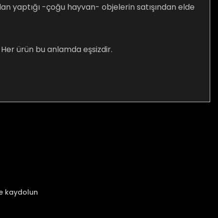
rdan yaptığı -çoğu hayvan- objelerin satışından elde
 Her ürün bu anlamda eşsizdir.
za iletebilirsiniz.
ze kaydolun