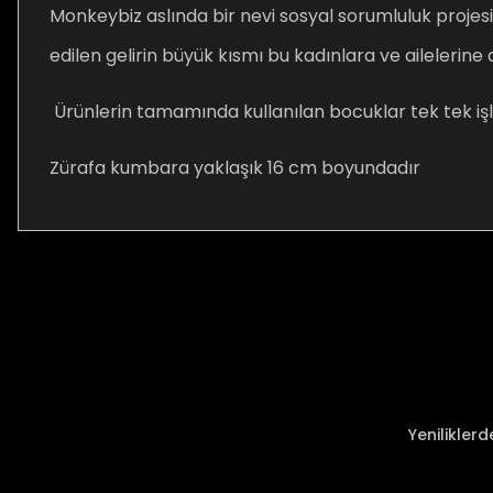
Monkeybiz aslında bir nevi sosyal sorumluluk projes
edilen gelirin büyük kısmı bu kadınlara ve ailelerine
Ürünlerin tamamında kullanılan bocuklar tek tek iş
Zürafa kumbara yaklaşık 16 cm boyundadır
Bu ürünün fiyat bilgisi, resim, ürün açıklamalarında ve diğer ko
Görüş ve önerileriniz için teşekkür ederiz.
Ürün resmi kalitesiz, bozuk veya görüntülenemiyor.
Ürün açıklamasında eksik bilgiler bulunuyor.
Ürün bilgilerinde hatalar bulunuyor.
Ürün fiyatı diğer sitelerden daha pahalı.
Yenilikler
Bu ürüne benzer farklı alternatifler olmalı.