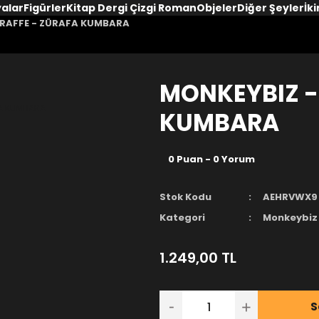
yalar
Figürler
Kitap Dergi Çizgi Roman
Objeler
Diğer Şeyler
İki
IRAFFE - ZÜRAFA KUMBARA
MONKEYBIZ -
KUMBARA
0 Puan - 0 Yorum
Stok Kodu
AEHRVWX9
Kategori
Monkeybiz
1.249,00 TL
S