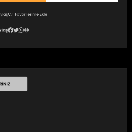
ylaş
ylaş
RINIZ