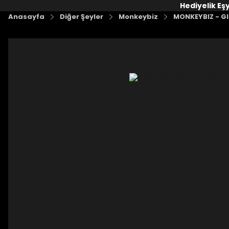
Hediyelik Eş
Anasayfa
Diğer Şeyler
Monkeybiz
MONKEYBIZ - G