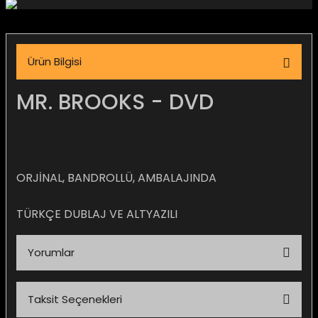
igara Aksesuarları
Ürün Bilgisi
si
MR. BROOKS - DVD
ORJİNAL, BANDROLLÜ, AMBALAJINDA
TÜRKÇE DUBLAJ VE ALTYAZILI
Yorumlar
Silahlar
Taksit Seçenekleri
Bu ürüne ilk yorumu siz yapın!