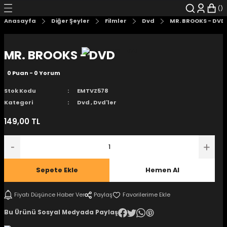
Geri Dön
Geri Dön
Geri Dön
Geri Dön
Geri Dön
Geri Dön
Anasayfa
Diğer Şeyler
Filmler
Dvd
MR. BROOKS - DVD
şyalar
 Çizgi Roman
r
MR. BROOKS - DVD
arı
r
er
r
unlar
0 Puan - 0 Yorum
n Karakter
Stok Kodu
EMTVZ578
Kategori
Dvd
,
Dvd'ler
ı Kitaplar
, Blu-RAY
149,00 TL
nlatmalar
d Kit
- Mug
i
- Gelişim Kitapları
Sepete Ekle
Hemen Al
Kitaplar
Fiyatı Düşünce Haber Ver
Paylaş
Bu Ürünü Sosyal Medyada Paylaş
aplar
istemleri