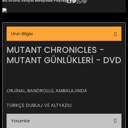
Bu Ürünü Sosyal Medyada Paylaş
igara Aksesuarları
Ürün Bilgisi
si
MUTANT CHRONICLES -
MUTANT GÜNLÜKLERİ - DVD
ORJİNAL, BANDROLLÜ, AMBALAJINDA
TÜRKÇE DUBLAJ VE ALTYAZILI
Silahlar
Yorumlar