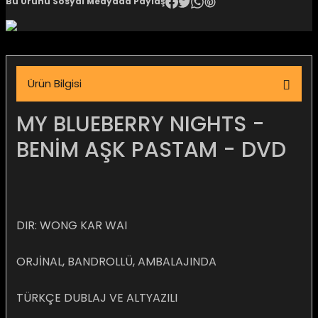
Bu Ürünü Sosyal Medyada Paylaş
igara Aksesuarları
Ürün Bilgisi
si
MY BLUEBERRY NIGHTS -
BENİM AŞK PASTAM - DVD
DIR: WONG KAR WAI
ORJİNAL, BANDROLLÜ, AMBALAJINDA
Silahlar
TÜRKÇE DUBLAJ VE ALTYAZILI