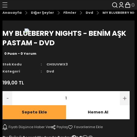
Geri Dön
Geri Dön
Geri Dön
Geri Dön
Geri Dön
Geri Dön
Anasayfa
Diğer Şeyler
Filmler
Dvd
MY BLUEBERRY NIG
şyalar
 Çizgi Roman
r
MY BLUEBERRY NIGHTS - BENİM AŞK
arı
r
er
r
unlar
PASTAM - DVD
0 Puan - 0 Yorum
n Karakter
Stok Kodu
CHSUVWX3
ı Kitaplar
, Blu-RAY
Kategori
Dvd
199,00 TL
nlatmalar
d Kit
- Mug
i
- Gelişim Kitapları
Sepete Ekle
Hemen Al
Kitaplar
Fiyatı Düşünce Haber Ver
Paylaş
aplar
istemleri