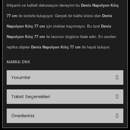
ihtişamlı ve kaliteli dekorasyon deneyimi bu
Denix Napolyon Kılıç
77 cm
ile sizlerle buluşuyor. Gerçek bir kalite ürünü olan
Denix
Napolyon Kılıç 77 cm
için stokları kaçırmayın. Bu özel
Denix
Napolyon Kılıç 77 cm
ile tarzınızı özgürce ifade edin. En sevilen
replika objeler
Denix Napolyon Kılıç 77 cm
ile hayat buluyor.
MARKA: DNX
Yorumlar
Taksit Seçenekleri
Bu ürüne ilk yorumu siz yapın!
Önerileriniz
Yorum Yaz
Bu ürünün fiyat bilgisi, resim, ürün açıklamalarında ve diğer