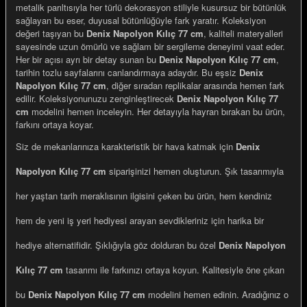
metalik parıltısıyla her türlü dekorasyon stiliyle kusursuz bir bütünlük
sağlayan bu eser, duyusal bütünlüğüyle fark yaratır. Koleksiyon
değeri taşıyan bu
Denix Napolyon Kılıç 77 cm
, kaliteli materyalleri
sayesinde uzun ömürlü ve sağlam bir sergileme deneyimi vaat eder.
Her bir açısı ayrı bir detay sunan bu
Denix Napolyon Kılıç 77 cm
,
tarihin tozlu sayfalarını canlandırmaya adaydır. Bu eşsiz
Denix
e Gemiler
Napolyon Kılıç 77 cm
, diğer sıradan replikalar arasında hemen fark
edilir. Koleksiyonunuzu zenginleştirecek
Denix Napolyon Kılıç 77
cm
modelini hemen inceleyin. Her detayıyla hayran bırakan bu ürün,
farkını ortaya koyar.
Siz de mekanlarınıza karakteristik bir hava katmak için
Denix
Napolyon Kılıç 77 cm
siparişinizi hemen oluşturun. Şık tasarımıyla
her yaştan tarih meraklısının ilgisini çeken bu ürün, hem kendiniz
hem de yeni iş yeri hediyesi arayan sevdikleriniz için harika bir
hediye alternatifidir. Şıklığıyla göz dolduran bu özel
Denix Napolyon
Kılıç 77 cm
tasarımı ile farkınızı ortaya koyun. Kalitesiyle öne çıkan
bu
Denix Napolyon Kılıç 77 cm
modelini hemen edinin. Aradığınız o