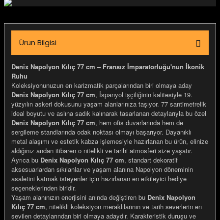
igara Aksesuarları
Ürün Bilgisi
si
Denix Napolyon Kılıç 77 cm – Fransız İmparatorluğu'nun İkonik
Ruhu
Koleksiyonunuzun en karizmatik parçalarından biri olmaya aday
Denix Napolyon Kılıç 77 cm
, İspanyol işçiliğinin kalitesiyle 19.
yüzyılın askeri dokusunu yaşam alanlarınıza taşıyor. 77 santimetrelik
ideal boyutu ve aslına sadık kalınarak tasarlanan detaylarıyla bu özel
Denix Napolyon Kılıç 77 cm
, hem ofis duvarlarında hem de
sergileme standlarında odak noktası olmayı başarıyor. Dayanıklı
metal alaşımı ve estetik kabza işlemesiyle hazırlanan bu ürün, elinize
aldığınız andan itibaren o nitelikli ve tarihi atmosferi size yaşatır.
Ayrıca bu
Denix Napolyon Kılıç 77 cm
, standart dekoratif
aksesuarlardan sıkılanlar ve yaşam alanına Napolyon döneminin
asaletini katmak isteyenler için hazırlanan en etkileyici hediye
Silahlar
seçeneklerinden biridir.
Yaşam alanınızın enerjisini anında değiştiren bu
Denix Napolyon
Kılıç 77 cm
, nitelikli koleksiyon meraklılarının ve tarih severlerin en
sevilen detaylarından biri olmaya adaydır. Karakteristik duruşu ve