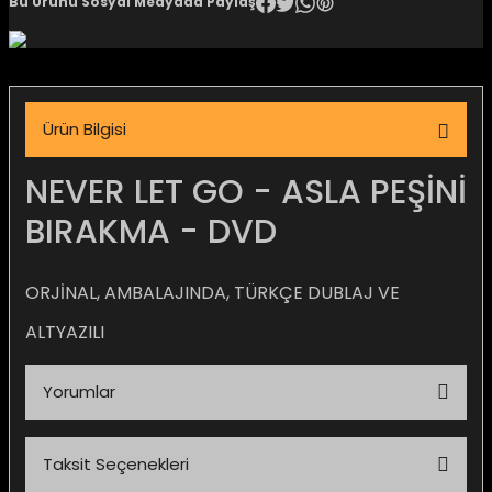
Bu Ürünü Sosyal Medyada Paylaş
igara Aksesuarları
Ürün Bilgisi
si
NEVER LET GO - ASLA PEŞİNİ
BIRAKMA - DVD
ORJİNAL, AMBALAJINDA, TÜRKÇE DUBLAJ VE
ALTYAZILI
Yorumlar
Silahlar
Taksit Seçenekleri
Bu ürüne ilk yorumu siz yapın!