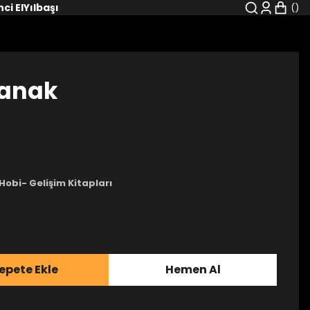
nci El
Yılbaşı
manak
Hobi- Gelişim Kitapları
epete Ekle
Hemen Al