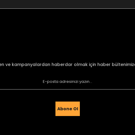
nularda yetersiz gördüğünüz noktaları öneri formunu kullanarak tarafımı
Bu ürüne ilk yorumu siz yapın!
Yorum Yaz
den ve kampanyalardan haberdar olmak için haber bültenimi
Abone Ol
Gönder