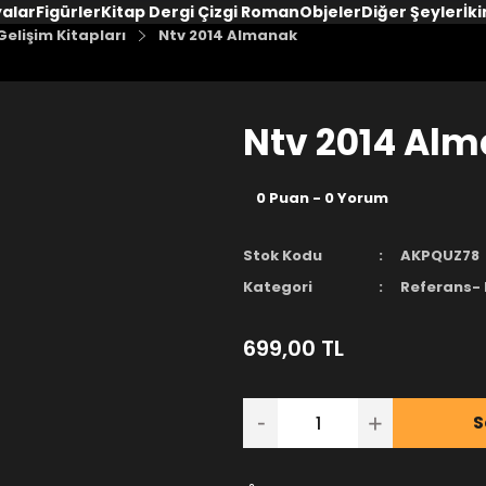
yalar
Figürler
Kitap Dergi Çizgi Roman
Objeler
Diğer Şeyler
İki
elişim Kitapları
Ntv 2014 Almanak
Ntv 2014 Al
0 Puan - 0 Yorum
Stok Kodu
AKPQUZ78
Kategori
Referans- 
699,00 TL
S