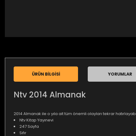
ÜRÜN BILGISI
YORUMLAR
Ntv 2014 Almanak
2014 Almanak ile o yıla ait tüm önemli olayları tekrar hatırlayabil
Ntv Kitap Yayınevi
247 Sayfa
Sıfır