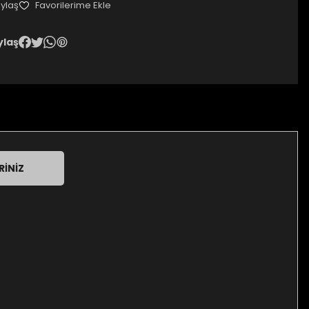
ylaş
ylaş
RINIZ