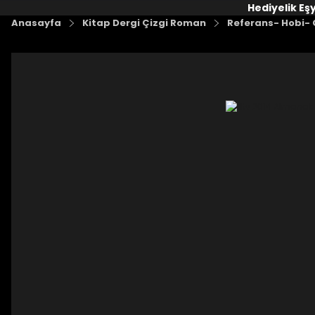
Hediyelik Eş
Anasayfa
Kitap Dergi Çizgi Roman
Referans- Hobi- G