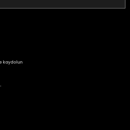
za iletebilirsiniz.
ze kaydolun