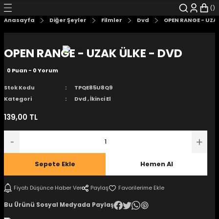
Geri Dön
Geri Dön
Geri Dön
Geri Dön
Geri Dön
Geri Dön
Anasayfa
Diğer Şeyler
Filmler
Dvd
OPEN RANGE - UZAK
şyalar
 Çizgi Roman
r
OPEN RANGE - UZAK ÜLKE - DVD
arı
r
er
r
unlar
0 Puan - 0 Yorum
n Karakter
Stok Kodu
TPQE85U8Q9
Kategori
Dvd
,
İkinci El
ı Kitaplar
, Blu-RAY
139,00 TL
nlatmalar
d Kit
- Mug
i
- Gelişim Kitapları
Sepete Ekle
Hemen Al
Kitaplar
Fiyatı Düşünce Haber Ver
Paylaş
Bu Ürünü Sosyal Medyada Paylaş
aplar
istemleri