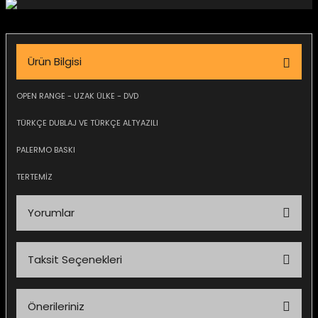
igara Aksesuarları
Ürün Bilgisi
si
OPEN RANGE - UZAK ÜLKE - DVD
TÜRKÇE DUBLAJ VE TÜRKÇE ALTYAZILI
PALERMO BASKI
TERTEMİZ
Yorumlar
Taksit Seçenekleri
Silahlar
Bu ürüne ilk yorumu siz yapın!
Önerileriniz
Yorum Yaz