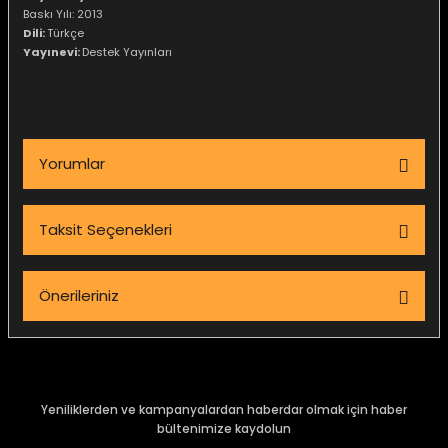
Baskı Yılı:
2013
Dili:
Türkçe
Yayınevi:
Destek Yayınları
Yorumlar
Taksit Seçenekleri
Bu ürüne ilk yorumu siz yapın!
Önerileriniz
Yorum Yaz
Bu ürünün fiyat bilgisi, resim, ürün açıklamalarında ve diğer
konularda yetersiz gördüğünüz noktaları öneri formunu
kullanarak tarafımıza iletebilirsiniz.
Görüş ve önerileriniz için teşekkür ederiz.
Yeniliklerden ve kampanyalardan haberdar olmak için haber
bültenimize kaydolun