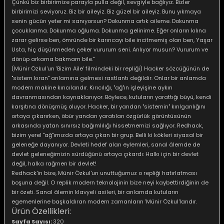
Çünkü biz birbirimize parayla pulla değil, sevgiyle bağlıyız. Bizler
birbirimizi seviyoruz. Biz bir aileyiz. Biz güzel bir aileyiz. Bunu yıkmaya
senin gücün yeter mi sanıyorsun? Dokunma artık aileme. Dokunma
çocuklarıma. Dokunma oğluma. Dokunma gelinime. Eğer onların kılına
zarar gelirse ben, ömründe bir karıncayı bile incitmemiş olan ben, Yaşar
Usta, hiç düşünmeden çeker vururum seni. Anlıyor musun? Vururum ve
e Gemiler
dönüp arkama bakmam bile."
(Münir Özkul'un 'Bizim Aile' filmindeki bir repliği) Hacker sözcüğünün de
"sistem kıran" anlamına gelmesi rastlantı değildir. Onlar bir anlamda
modern makine kırıcılarıdır. Kırıcılığı, "ağ"ın işleyişine aykırı
davranmasından kaynaklanıyor. Böylece, kutuların yarattığı büyü, kendi
karşıtına dönüşmüş oluyor. Hacker, bir yandan "sistemin" kırılganlığını
ortaya çıkarırken, öbür yandan yaratılan özgürlük görüntüsünün
arkasında yatan sınırsız bağımlılığı hissetmemizi sağlıyor. Redhack,
bizim yerel "ağ"ımızda ortaya çıkan bir grup. Belli ki kökleri siyasal bir
geleneğe dayanıyor. Devleti hedef alan eylemleri, sanal âlemde de
devlet geleneğimizin sürdüğünü ortaya çıkardı: Halkı için bir devlet
değil, halka rağmen bir devlet!
Redhack'in bize, Münir Özkul'un unuttuğumuz o repliği hatırlatması
boşuna değil. O replik modern teknolojinin bize neyi kaybettirdiğinin de
bir özeti. Sanal âlemin klavyeli asileri, bir anlamda kutuların
egemenlerine başkaldıran modern zamanların 'Münir Özkul'larıdır.
Ürün Özellikleri:
Sayfa Sayısı:
320