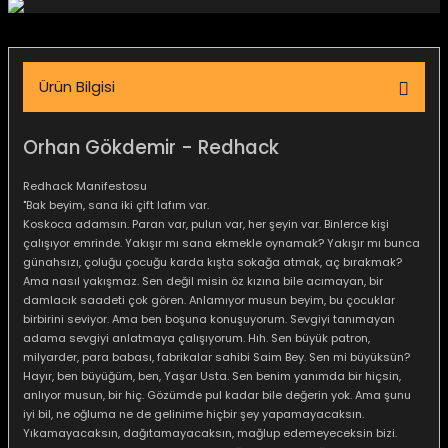
igara Aksesuarları
Ürün Bilgisi
si
Orhan Gökdemir - Redhack
Redhack Manifestosu
"Bak beyim, sana iki çift lafım var.
Koskoca adamsın. Paran var, pulun var, her şeyin var. Binlerce kişi
çalışıyor emrinde. Yakışır mı sana ekmekle oynamak? Yakışır mı bunca
günahsızı, çoluğu çocuğu karda kışta sokağa atmak, aç bırakmak?
Ama nasıl yakışmaz. Sen değil misin öz kızına bile acımayan, bir
damlacık saadeti çok gören. Anlamıyor musun beyim, bu çocuklar
birbirini seviyor. Ama ben boşuna konuşuyorum. Sevgiyi tanımayan
adama sevgiyi anlatmaya çalışıyorum. Hıh. Sen büyük patron,
milyarder, para babası, fabrikalar sahibi Saim Bey. Sen mi büyüksün?
Silahlar
Hayır, ben büyüğüm, ben, Yaşar Usta. Sen benim yanımda bir hiçsin,
anlıyor musun, bir hiç. Gözümde pul kadar bile değerin yok. Ama şunu
iyi bil, ne oğluma ne de gelinime hiçbir şey yapamayacaksın.
Yıkamayacaksın, dağıtamayacaksın, mağlup edemeyeceksin bizi.