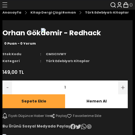
Geri Dön
Geri Dön
Geri Dön
Geri Dön
Geri Dön
Geri Dön
Anasayfa
Kitap Dergi Çizgi Roman
Türk Edebiyatı Kitaplar
şyalar
 Çizgi Roman
r
Orhan Gökdemir - Redhack
arı
r
er
r
unlar
0 Puan - 0 Yorum
n Karakter
Stok Kodu
CMSCIVWY
Kategori
Türk Edebiyatı Kitaplar
ı Kitaplar
, Blu-RAY
149,00 TL
nlatmalar
d Kit
- Mug
i
- Gelişim Kitapları
Sepete Ekle
Hemen Al
Kitaplar
Fiyatı Düşünce Haber Ver
Paylaş
Bu Ürünü Sosyal Medyada Paylaş
aplar
istemleri