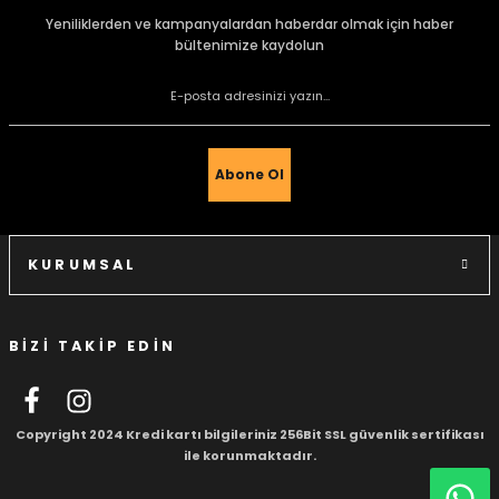
Görüş ve önerileriniz için teşekkür ederiz.
Yeniliklerden ve kampanyalardan haberdar olmak için haber
bültenimize kaydolun
Ürün resmi kalitesiz, bozuk veya görüntülenemiyor.
Ürün açıklamasında eksik bilgiler bulunuyor.
e Gemiler
Ürün bilgilerinde hatalar bulunuyor.
Ürün fiyatı diğer sitelerden daha pahalı.
Abone Ol
Bu ürüne benzer farklı alternatifler olmalı.
KURUMSAL
BİZİ TAKİP EDİN
Gönder
Copyright 2024 Kredi kartı bilgileriniz 256Bit SSL güvenlik sertifikası
ile korunmaktadır.