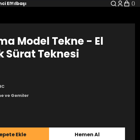
nci El
Yılbaşı
a Model Tekne - El
k Sürat Teknesi
HC
e ve Gemiler
epete Ekle
Hemen Al