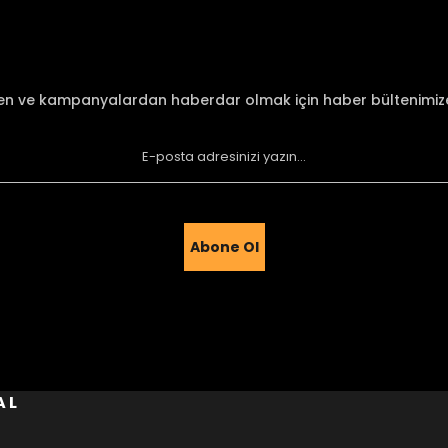
Yorum Yaz
den ve kampanyalardan haberdar olmak için haber bültenimi
Abone Ol
Gönder
AL