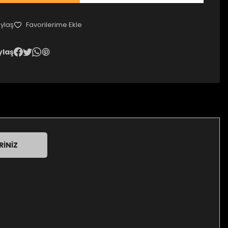
ylaş
ylaş
RINIZ