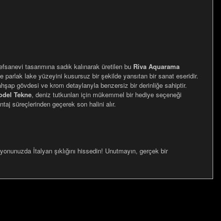
 efsanevi tasarımına sadık kalınarak üretilen bu
Riva Aquarama
 ve parlak lake yüzeyini kusursuz bir şekilde yansıtan bir sanat eseridir.
ahşap gövdesi ve krom detaylarıyla benzersiz bir derinliğe sahiptir.
odel Tekne
, deniz tutkunları için mükemmel bir hediye seçeneği
taj süreçlerinden geçerek son halini alır.
yonunuzda İtalyan şıklığını hissedin! Unutmayın, gerçek bir
za iletebilirsiniz.