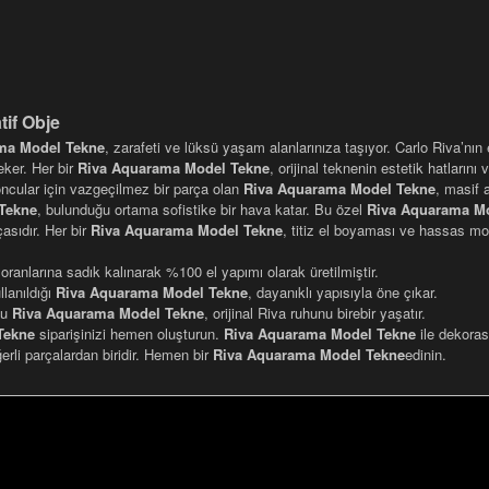
if Obje
ma Model Tekne
, zarafeti ve lüksü yaşam alanlarınıza taşıyor. Carlo Riva’nın
çeker. Her bir
Riva Aquarama Model Tekne
, orijinal teknenin estetik hatlarını
ncular için vazgeçilmez bir parça olan
Riva Aquarama Model Tekne
, masif 
Tekne
, bulunduğu ortama sofistike bir hava katar. Bu özel
Riva Aquarama M
asıdır. Her bir
Riva Aquarama Model Tekne
, titiz el boyaması ve hassas mon
oranlarına sadık kalınarak %100 el yapımı olarak üretilmiştir.
lanıldığı
Riva Aquarama Model Tekne
, dayanıklı yapısıyla öne çıkar.
bu
Riva Aquarama Model Tekne
, orijinal Riva ruhunu birebir yaşatır.
Tekne
siparişinizi hemen oluşturun.
Riva Aquarama Model Tekne
ile dekoras
rli parçalardan biridir. Hemen bir
Riva Aquarama Model Tekne
edinin.
nularda yetersiz gördüğünüz noktaları öneri formunu kullanarak tarafımı
Bu ürüne ilk yorumu siz yapın!