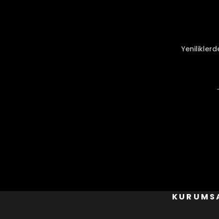
Ürün açıklamasında eksik bilgiler bulunuyor.
Ürün bilgilerinde hatalar bulunuyor.
Ürün fiyatı diğer sitelerden daha pahalı.
Yenilikler
Bu ürüne benzer farklı alternatifler olmalı.
KURUMS