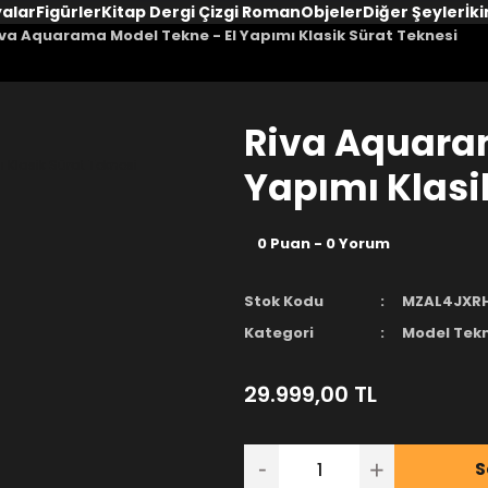
yalar
Figürler
Kitap Dergi Çizgi Roman
Objeler
Diğer Şeyler
İki
va Aquarama Model Tekne - El Yapımı Klasik Sürat Teknesi
Riva Aquaram
Yapımı Klasi
0 Puan - 0 Yorum
Stok Kodu
MZAL4JXR
Kategori
Model Tekn
29.999,00 TL
S