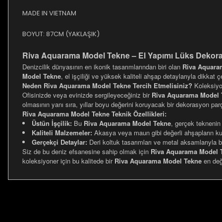
MADE IN VIETNAM
BOYUT: 87CM (YAKLAŞIK)
Riva Aquarama Model Tekne – El Yapımı Lüks Dekorat
Denizcilik dünyasının en ikonik tasarımlarından biri olan
Riva Aquara
Model Tekne
, el işçiliği ve yüksek kaliteli ahşap detaylarıyla dikkat 
Neden Riva Aquarama Model Tekne Tercih Etmelisiniz?
Koleksiyo
Ofisinizde veya evinizde sergileyeceğiniz bir
Riva Aquarama Model 
olmasının yanı sıra, yıllar boyu değerini koruyacak bir dekorasyon parç
Riva Aquarama Model Tekne Teknik Özellikleri:
Üstün İşçilik:
Bu
Riva Aquarama Model Tekne
, gerçek teknenin 
Kaliteli Malzemeler:
Akasya veya maun gibi değerli ahşapların kul
Gerçekçi Detaylar:
Deri koltuk tasarımları ve metal aksamlarıyla 
Siz de bu deniz efsanesine sahip olmak için
Riva Aquarama Model 
koleksiyoner için bu kalitede bir
Riva Aquarama Model Tekne
en değe
Bu ürünün fiyat bilgisi, resim, ürün açıklamalarında ve diğer ko
Görüş ve önerileriniz için teşekkür ederiz.
Ürün resmi kalitesiz, bozuk veya görüntülenemiyor.