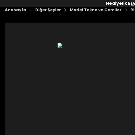
Hediyelik Eş
Anasayfa
Diğer Şeyler
Model Tekne ve Gemiler
Ri