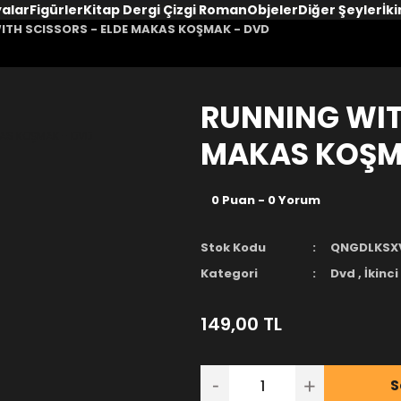
yalar
Figürler
Kitap Dergi Çizgi Roman
Objeler
Diğer Şeyler
İki
ITH SCISSORS - ELDE MAKAS KOŞMAK - DVD
RUNNING WIT
MAKAS KOŞM
0 Puan - 0 Yorum
Stok Kodu
QNGDLKSX
Kategori
Dvd
,
İkinci 
149,00 TL
S