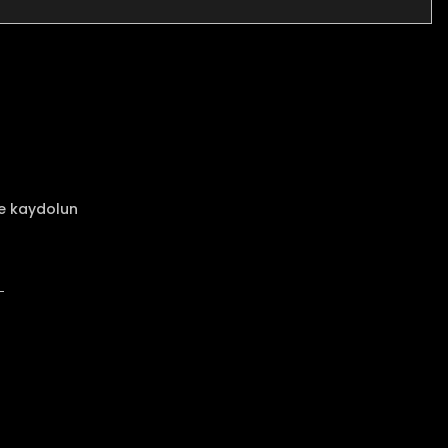
za iletebilirsiniz.
ze kaydolun