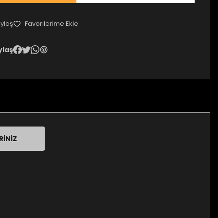
ylaş
ylaş
RINIZ