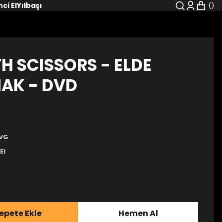
nci El
Yılbaşı
H SCISSORS - ELDE
AK - DVD
VG
El
epete Ekle
Hemen Al