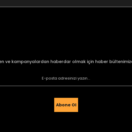
nularda yetersiz gördüğünüz noktaları öneri formunu kullanarak tarafımı
Bu ürüne ilk yorumu siz yapın!
Yorum Yaz
den ve kampanyalardan haberdar olmak için haber bültenimi
Abone Ol
Gönder