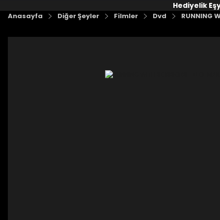
Hediyelik Eş
Anasayfa
Diğer Şeyler
Filmler
Dvd
RUNNING W