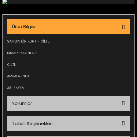
igara Aksesuarları
Ürün Bilgisi
si
SARIŞIN BİR KURT - CİLTLİ
KIRMIZI YAYINLARI
CİLTLİ
AMBALAJINDA
381 SAYFA
Yorumlar
Silahlar
Taksit Seçenekleri
Bu ürüne ilk yorumu siz yapın!