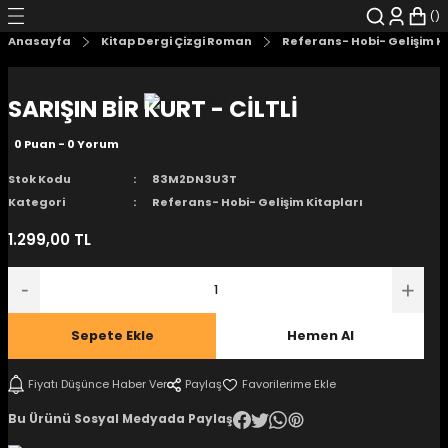
Geri Dön
Geri Dön
Geri Dön
Geri Dön
Geri Dön
Geri Dön
Anasayfa
Kitap Dergi Çizgi Roman
Referans- Hobi- Gelişim K
şyalar
 Çizgi Roman
r
SARIŞIN BİR KURT - CİLTLİ
arı
r
er
r
unlar
0 Puan - 0 Yorum
n Karakter
Stok Kodu
83M2DN3U3T
Kategori
Referans- Hobi- Gelişim Kitapları
ı Kitaplar
, Blu-RAY
1.299,00 TL
nlatmalar
d Kit
- Mug
i
- Gelişim Kitapları
Sepete Ekle
Hemen Al
Kitaplar
Fiyatı Düşünce Haber Ver
Paylaş
Bu Ürünü Sosyal Medyada Paylaş
aplar
istemleri