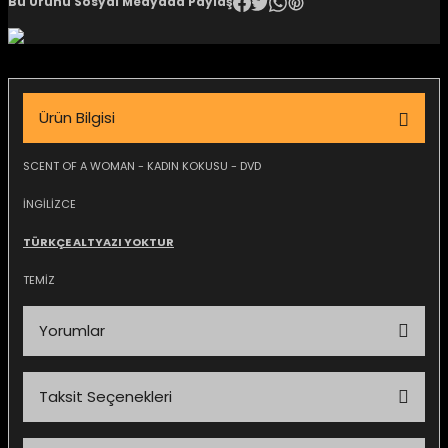
Bu Ürünü Sosyal Medyada Paylaş
igara Aksesuarları
Ürün Bilgisi
si
SCENT OF A WOMAN - KADIN KOKUSU - DVD
İNGİLİZCE
TÜRKÇE ALTYAZI YOKTUR
TEMİZ
Yorumlar
Silahlar
Taksit Seçenekleri
Bu ürüne ilk yorumu siz yapın!