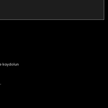
za iletebilirsiniz.
ze kaydolun