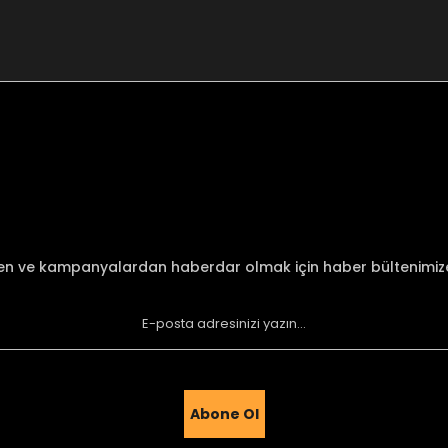
nularda yetersiz gördüğünüz noktaları öneri formunu kullanarak tarafımı
Bu ürüne ilk yorumu siz yapın!
Yorum Yaz
den ve kampanyalardan haberdar olmak için haber bültenimi
Abone Ol
Gönder