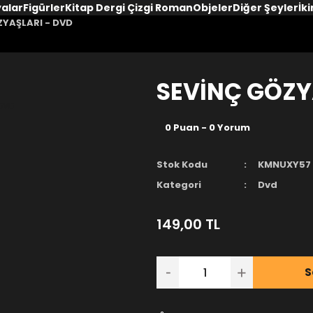
yalar
Figürler
Kitap Dergi Çizgi Roman
Objeler
Diğer Şeyler
İki
ZYAŞLARI - DVD
SEVİNÇ GÖZY
0 Puan - 0 Yorum
Stok Kodu
KMNUXY57
Kategori
Dvd
149,00 TL
S