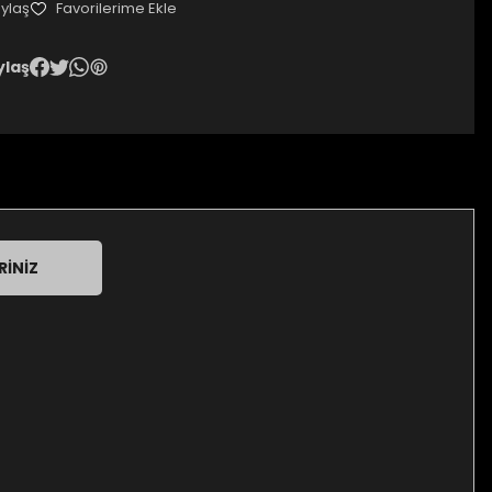
ylaş
ylaş
RINIZ