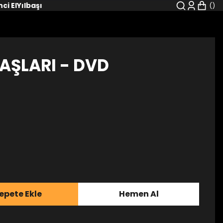
nci El
Yılbaşı
AŞLARI - DVD
epete Ekle
Hemen Al