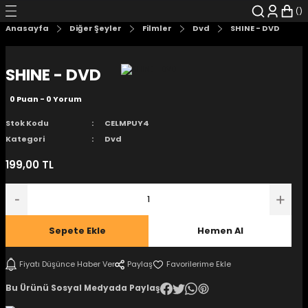
Geri Dön
Geri Dön
Geri Dön
Geri Dön
Geri Dön
Geri Dön
Anasayfa
Diğer Şeyler
Filmler
Dvd
SHINE - DVD
şyalar
 Çizgi Roman
r
SHINE - DVD
arı
r
er
r
unlar
0 Puan - 0 Yorum
n Karakter
Stok Kodu
CELMPUY4
Kategori
Dvd
ı Kitaplar
, Blu-RAY
199,00 TL
nlatmalar
d Kit
- Mug
i
- Gelişim Kitapları
Sepete Ekle
Hemen Al
Kitaplar
Fiyatı Düşünce Haber Ver
Paylaş
Bu Ürünü Sosyal Medyada Paylaş
aplar
istemleri