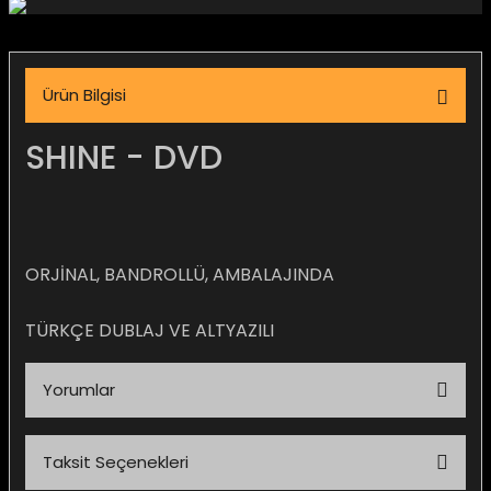
igara Aksesuarları
Ürün Bilgisi
si
SHINE - DVD
ORJİNAL, BANDROLLÜ, AMBALAJINDA
TÜRKÇE DUBLAJ VE ALTYAZILI
Yorumlar
Silahlar
Taksit Seçenekleri
Bu ürüne ilk yorumu siz yapın!