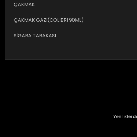
ÇAKMAK
ÇAKMAK GAZI(COLIBRI 90ML)
SİGARA TABAKASI
Bu ürünün fiyat bilgisi, resim, ürün açıklamalarında ve diğer ko
Görüş ve önerileriniz için teşekkür ederiz.
Ürün resmi kalitesiz, bozuk veya görüntülenemiyor.
Ürün açıklamasında eksik bilgiler bulunuyor.
Ürün bilgilerinde hatalar bulunuyor.
Ürün fiyatı diğer sitelerden daha pahalı.
Yenilikler
Bu ürüne benzer farklı alternatifler olmalı.