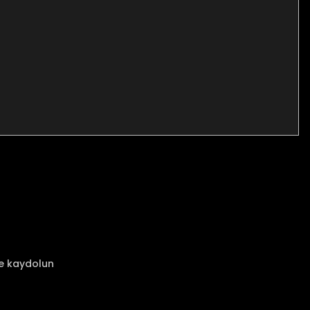
za iletebilirsiniz.
ze kaydolun