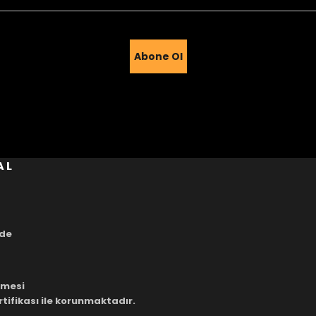
Abone Ol
Gönder
AL
ade
eşmesi
rtifikası ile korunmaktadır.