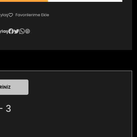
ylaş
ylaş
RINIZ
- 3