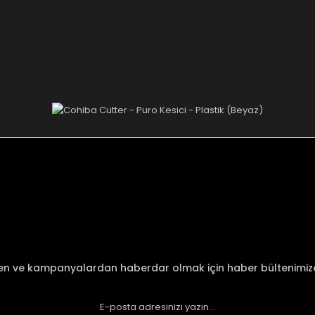
nularda yetersiz gördüğünüz noktaları öneri formunu kullanarak tarafımı
Bu ürüne ilk yorumu siz yapın!
Yorum Yaz
den ve kampanyalardan haberdar olmak için haber bültenimi