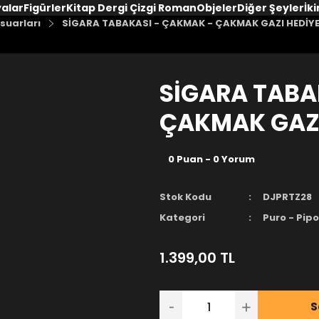
yalar
Figürler
Kitap Dergi Çizgi Roman
Objeler
Diğer Şeyler
İki
suarları
SİGARA TABAKASI - ÇAKMAK - ÇAKMAK GAZI HEDİYE 
SİGARA TABA
ÇAKMAK GAZI 
0 Puan - 0 Yorum
Stok Kodu
DJPRTZ28
Kategori
Puro - Pipo
1.399,00 TL
S