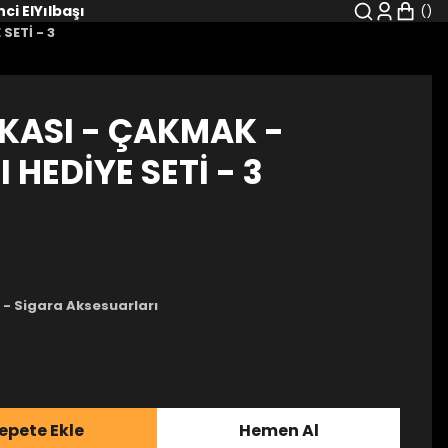
nci El
Yılbaşı
SETİ - 3
KASI - ÇAKMAK -
HEDİYE SETİ - 3
 - Sigara Aksesuarları
epete Ekle
Hemen Al