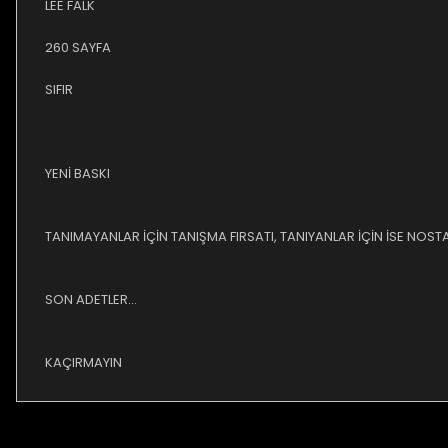
LEE FALK
260 SAYFA
SIFIR
YENİ BASKI
TANIMAYANLAR İÇİN TANIŞMA FIRSATI, TANIYANLAR İÇİN İSE NOSTA
SON ADETLER...
KAÇIRMAYIN
Bu ürünün fiyat bilgisi, resim, ürün açıklamalarında ve diğer ko
Görüş ve önerileriniz için teşekkür ederiz.