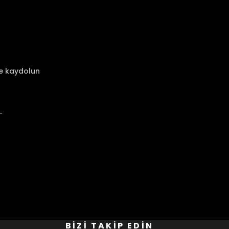
ze kaydolun
BİZİ TAKİP EDİN