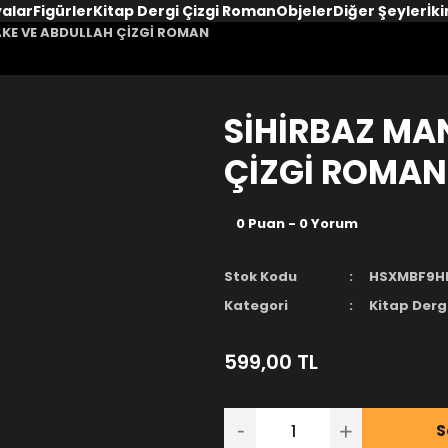
yalar
Figürler
Kitap Dergi Çizgi Roman
Objeler
Diğer Şeyler
İki
KE VE ABDULLAH ÇİZGİ ROMAN
SİHİRBAZ MA
ÇİZGİ ROMAN
0 Puan - 0 Yorum
Stok Kodu
HSXMBF9H
Kategori
Kitap Derg
599,00 TL
S