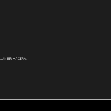
LJİK BİR MACERA...
nularda yetersiz gördüğünüz noktaları öneri formunu kullanarak tarafımı
Bu ürüne ilk yorumu siz yapın!