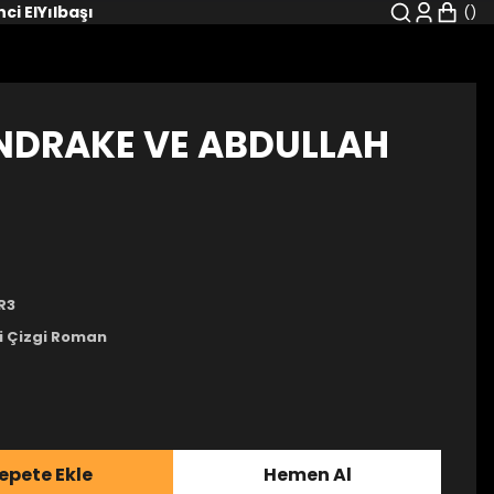
nci El
Yılbaşı
NDRAKE VE ABDULLAH
R3
i Çizgi Roman
epete Ekle
Hemen Al