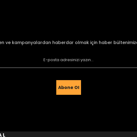
Yorum Yaz
den ve kampanyalardan haberdar olmak için haber bültenimi
Abone Ol
Gönder
AL