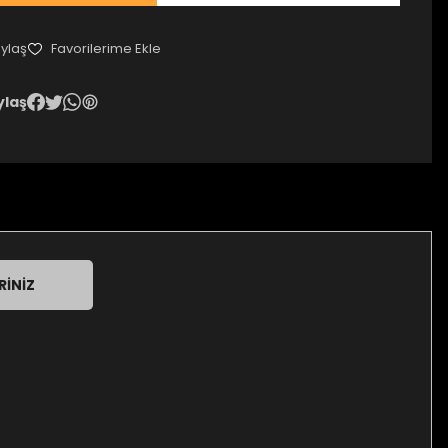
ylaş
ylaş
RINIZ