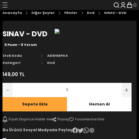
Geri Dön
Geri Dön
Geri Dön
Geri Dön
Geri Dön
Geri Dön
Anasayfa
Diğer Şeyler
Filmler
Dvd
SINAV - DVD
şyalar
 Çizgi Roman
r
SINAV - DVD
arı
r
er
r
unlar
0 Puan - 0 Yorum
n Karakter
Stok Kodu
ADEHMPX4
Kategori
Dvd
ı Kitaplar
, Blu-RAY
149,00 TL
nlatmalar
d Kit
- Mug
i
- Gelişim Kitapları
Sepete Ekle
Hemen Al
Kitaplar
Fiyatı Düşünce Haber Ver
Paylaş
Bu Ürünü Sosyal Medyada Paylaş
aplar
istemleri