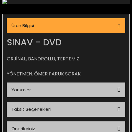
igara Aksesuarları
Ürün Bilgisi
si
SINAV - DVD
ORJİNAL, BANDROLLÜ, TERTEMİZ
YÖNETMEN: ÖMER FARUK SORAK
Yorumlar
Silahlar
Taksit Seçenekleri
Bu ürüne ilk yorumu siz yapın!
Önerileriniz
Yorum Yaz