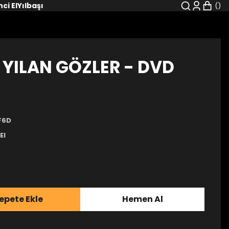
nci El
Yılbaşı
 YILAN GÖZLER - DVD
F6D
El
epete Ekle
Hemen Al