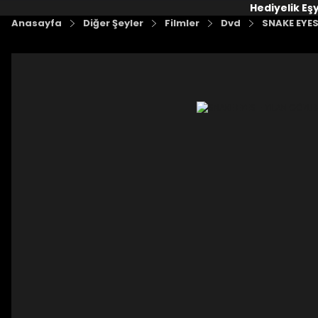
Hediyelik Eş
Anasayfa
Diğer Şeyler
Filmler
Dvd
SNAKE EYES