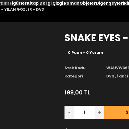
yalar
Figürler
Kitap Dergi Çizgi Roman
Objeler
Diğer Şeyler
İki
 - YILAN GÖZLER - DVD
SNAKE EYES -
0 Puan - 0 Yorum
Stok Kodu
WAUVW36
Kategori
Dvd
,
İkinci 
199,00 TL
S