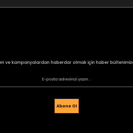
nularda yetersiz gördüğünüz noktaları öneri formunu kullanarak tarafımı
Bu ürüne ilk yorumu siz yapın!
Yorum Yaz
den ve kampanyalardan haberdar olmak için haber bültenimi
Abone Ol
Gönder