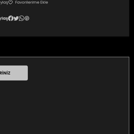
ylaş
ylaş
RINIZ