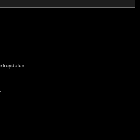
za iletebilirsiniz.
ze kaydolun