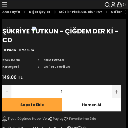
Geri Dön
Geri Dön
Geri Dön
Geri Dön
Geri Dön
Geri Dön
Anasayfa
Diğer Şeyler
Müzik- Plak, CD, Blu-RAY
Cd'ler
şyalar
 Çizgi Roman
r
ŞÜKRİYE TUTKUN - ÇİĞDEM DER Kİ -
arı
r
er
r
unlar
CD
0 Puan - 0 Yorum
n Karakter
Stok Kodu
BDMTW249
ı Kitaplar
, Blu-RAY
Kategori
Cd'ler
,
Yerli Cd
149,00 TL
nlatmalar
d Kit
- Mug
i
- Gelişim Kitapları
Sepete Ekle
Hemen Al
Kitaplar
Fiyatı Düşünce Haber Ver
Paylaş
aplar
istemleri