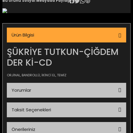
Bu Ürünü Sosyal Medyada Paylaş
igara Aksesuarları
Ürün Bilgisi
si
ŞÜKRİYE TUTKUN-ÇİĞDEM
DER Kİ-CD
ORJİNAL, BANDROLLÜ, İKİNCİ EL, TEMİZ
Yorumlar
Silahlar
Taksit Seçenekleri
Bu ürüne ilk yorumu siz yapın!
Önerileriniz
Yorum Yaz