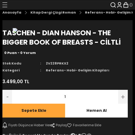
Geri Dön
Geri Dön
Geri Dön
Geri Dön
Geri Dön
Geri Dön
Anasayfa
Kitap Dergi Çizgi Roman
Referans- Hobi- Gelişim K
şyalar
 Çizgi Roman
r
TASCHEN - DIAN HANSON - THE
arı
r
er
r
unlar
BIGGER BOOK OF BREASTS - CİLTLİ
0 Puan - 0 Yorum
n Karakter
Stok Kodu
2V228PRKX2
ı Kitaplar
, Blu-RAY
Kategori
Referans- Hobi- Gelişim Kitapları
3.499,00 TL
nlatmalar
d Kit
- Mug
i
- Gelişim Kitapları
Sepete Ekle
Hemen Al
Kitaplar
Fiyatı Düşünce Haber Ver
Paylaş
aplar
istemleri