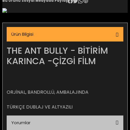
Bu Ürünü Sosyal Medyada Paylaş
igara Aksesuarları
Ürün Bilgisi
si
THE ANT BULLY - BİTİRİM
KARINCA -ÇİZGİ FİLM
ORJİNAL, BANDROLLÜ, AMBALAJINDA
TÜRKÇE DUBLAJ VE ALTYAZILI
Silahlar
Yorumlar