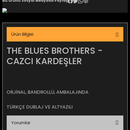
Bu Ürünü Sosyal Medyada Paylaş
igara Aksesuarları
Ürün Bilgisi
si
THE BLUES BROTHERS -
CAZCI KARDEŞLER
ORJİNAL, BANDROLLÜ, AMBALAJINDA
TÜRKÇE DUBLAJ VE ALTYAZILI
Silahlar
Yorumlar