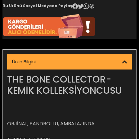
Bu Ürünü Sosyal Medyada Paylaş
igara Aksesuarları
si
Ürün Bilgisi
THE BONE COLLECTOR-
KEMİK KOLLEKSİYONCUSU
Silahlar
ORJİNAL, BANDROLLÜ, AMBALAJINDA