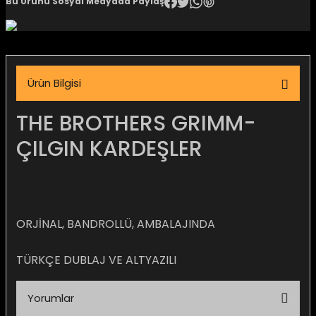
Bu Ürünü Sosyal Medyada Paylaş
igara Aksesuarları
Ürün Bilgisi
si
THE BROTHERS GRIMM-
ÇILGIN KARDEŞLER
ORJİNAL, BANDROLLÜ, AMBALAJINDA
TÜRKÇE DUBLAJ VE ALTYAZILI
Silahlar
Yorumlar