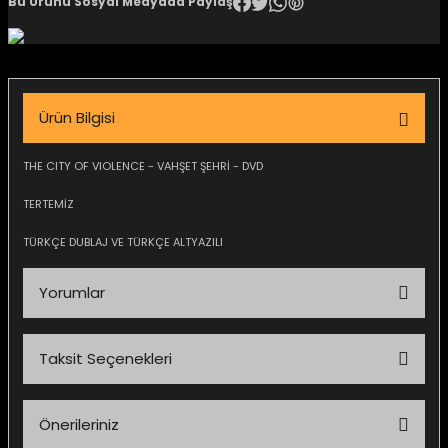
Bu Ürünü Sosyal Medyada Paylaş
igara Aksesuarları
Ürün Bilgisi
si
THE CITY OF VIOLENCE - VAHŞET ŞEHRİ - DVD
TERTEMİZ
TÜRKÇE DUBLAJ VE TÜRKÇE ALTYAZILI
Yorumlar
Taksit Seçenekleri
Silahlar
Bu ürüne ilk yorumu siz yapın!
Önerileriniz
Yorum Yaz