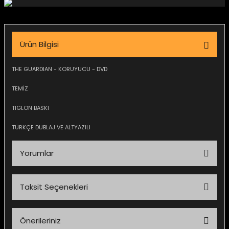
igara Aksesuarları
Ürün Bilgisi
si
THE GUARDIAN - KORUYUCU - DVD
TEMİZ
TIGLON BASKI
TÜRKÇE DUBLAJ VE ALTYAZILI
Yorumlar
Taksit Seçenekleri
Silahlar
Bu ürüne ilk yorumu siz yapın!
Önerileriniz
Yorum Yaz