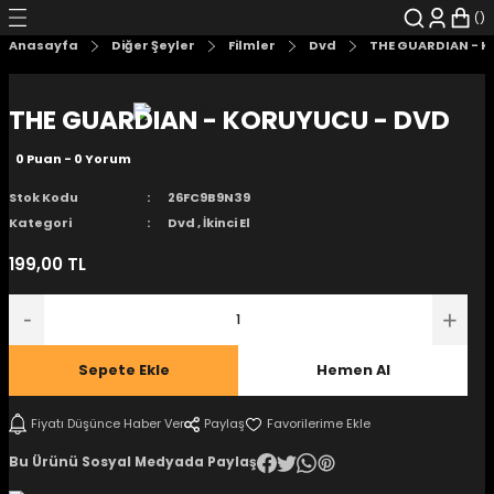
Geri Dön
Geri Dön
Geri Dön
Geri Dön
Geri Dön
Geri Dön
Anasayfa
Diğer Şeyler
Filmler
Dvd
THE GUARDIAN - 
şyalar
 Çizgi Roman
r
THE GUARDIAN - KORUYUCU - DVD
arı
r
er
r
unlar
0 Puan - 0 Yorum
n Karakter
Stok Kodu
26FC9B9N39
Kategori
Dvd
,
İkinci El
ı Kitaplar
, Blu-RAY
199,00 TL
nlatmalar
d Kit
- Mug
i
- Gelişim Kitapları
Sepete Ekle
Hemen Al
Kitaplar
Fiyatı Düşünce Haber Ver
Paylaş
Bu Ürünü Sosyal Medyada Paylaş
aplar
istemleri