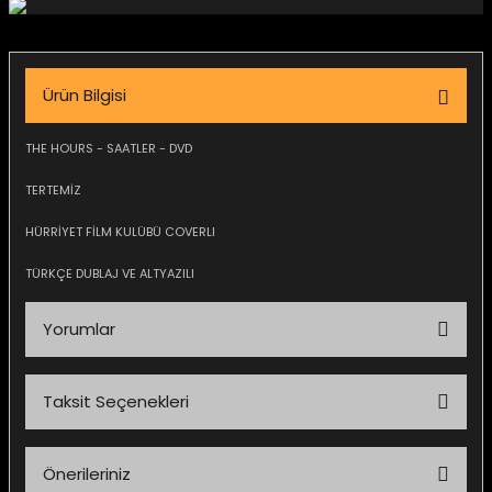
igara Aksesuarları
Ürün Bilgisi
si
THE HOURS - SAATLER - DVD
TERTEMİZ
HÜRRİYET FİLM KULÜBÜ COVERLI
TÜRKÇE DUBLAJ VE ALTYAZILI
Yorumlar
Taksit Seçenekleri
Silahlar
Bu ürüne ilk yorumu siz yapın!
Önerileriniz
Yorum Yaz