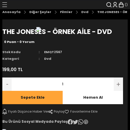
Geri Dön
Geri Dön
Geri Dön
Geri Dön
Geri Dön
Geri Dön
Anasayfa
Diğer Şeyler
Filmler
Dvd
THE JONESES - ÖRN
şyalar
 Çizgi Roman
r
THE JONESES - ÖRNEK AİLE - DVD
arı
r
er
r
unlar
0 Puan - 0 Yorum
n Karakter
Stok Kodu
EMQT2567
Kategori
Dvd
ı Kitaplar
, Blu-RAY
199,00 TL
nlatmalar
d Kit
- Mug
i
- Gelişim Kitapları
Sepete Ekle
Hemen Al
Kitaplar
Fiyatı Düşünce Haber Ver
Paylaş
Bu Ürünü Sosyal Medyada Paylaş
aplar
istemleri