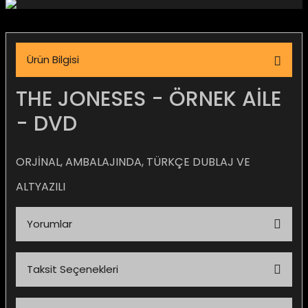
igara Aksesuarları
Ürün Bilgisi
si
THE JONESES - ÖRNEK AİLE
- DVD
ORJİNAL, AMBALAJINDA, TÜRKÇE DUBLAJ VE
ALTYAZILI
Yorumlar
Silahlar
Taksit Seçenekleri
Bu ürüne ilk yorumu siz yapın!