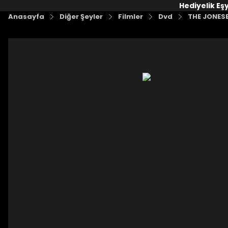
Hediyelik Eş
Anasayfa
Diğer Şeyler
Filmler
Dvd
THE JONESE