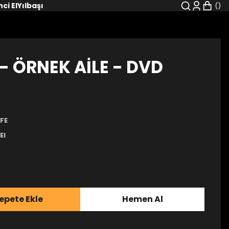
nci El
Yılbaşı
- ÖRNEK AİLE - DVD
FE
El
epete Ekle
Hemen Al