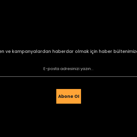
Bu ürüne ilk yorumu siz yapın!
Yorum Yaz
den ve kampanyalardan haberdar olmak için haber bültenimi
Abone Ol
Gönder