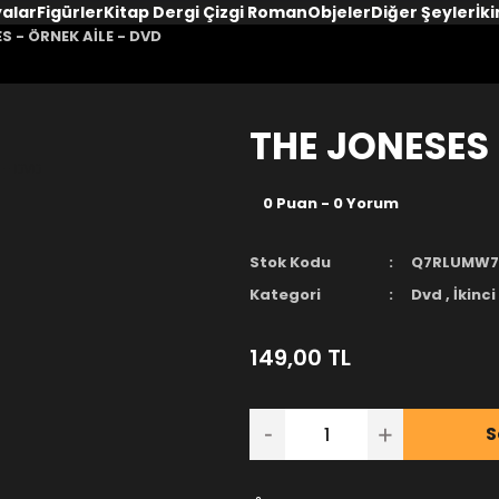
yalar
Figürler
Kitap Dergi Çizgi Roman
Objeler
Diğer Şeyler
İki
S - ÖRNEK AİLE - DVD
THE JONESES 
0 Puan - 0 Yorum
Stok Kodu
Q7RLUMW7
Kategori
Dvd
,
İkinci 
149,00 TL
S