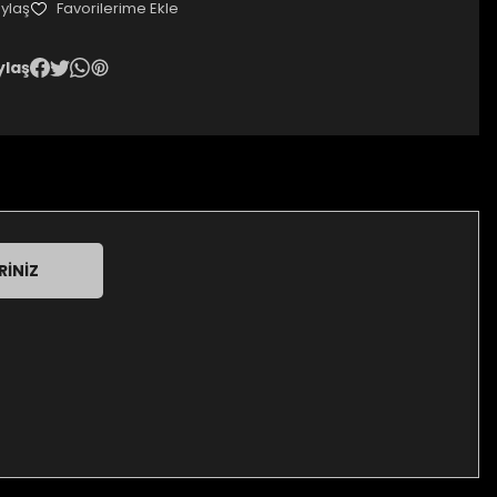
ylaş
ylaş
RINIZ
za iletebilirsiniz.