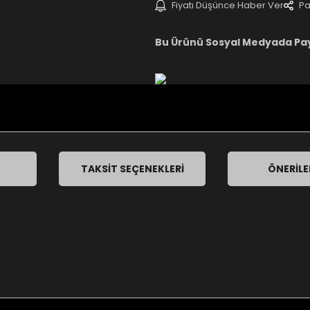
Fiyatı Düşünce Haber Ver
Pa
Bu Ürünü Sosyal Medyada Pa
TAKSIT SEÇENEKLERI
ÖNERILE
nularda yetersiz gördüğünüz noktaları öneri formunu kullanarak tarafımı