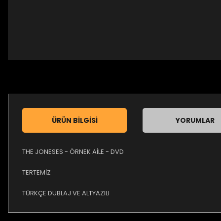
ÜRÜN BILGISI
YORUMLAR
THE JONESES - ÖRNEK AİLE - DVD
TERTEMİZ
TÜRKÇE DUBLAJ VE ALTYAZILI
Bu ürünün fiyat bilgisi, resim, ürün açıklamalarında ve diğer ko