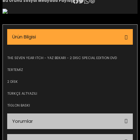
Bu Ürünü Sosyal Medyada Paylaş
igara Aksesuarları
Ürün Bilgisi
si
THE SEVEN YEAR ITCH - YAZ BEKARI - 2 DISC SPECIAL EDITION DVD
TERTEMİZ
2 DİSK
TÜRKÇE ALTYAZILI
TİGLON BASKI
Silahlar
Yorumlar