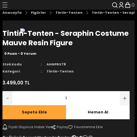
Geri Dön
Geri Dön
Geri Dön
Geri Dön
Geri Dön
Geri Dön
Anasayfa
Figürler
Tintin-Tenten
Tintin-Tenten - Seraph
şyalar
 Çizgi Roman
r
Tintin-Tenten - Seraphin Costume
arı
r
er
r
unlar
Mauve Resin Figure
0 Puan - 0 Yorum
n Karakter
Stok Kodu
AHNPRX78
ı Kitaplar
, Blu-RAY
Kategori
Tintin-Tenten
3.499,00 TL
nlatmalar
d Kit
- Mug
i
- Gelişim Kitapları
Sepete Ekle
Hemen Al
Kitaplar
Fiyatı Düşünce Haber Ver
Paylaş
aplar
istemleri