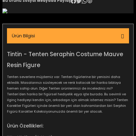
Bu Ürünü Sosyal Medyada Paylaş
igara Aksesuarları
Ürün Bilgisi
si
Tintin - Tenten Seraphin Costume Mauve
Resin Figure
Tenten severlere müjdemiz var. Tenten figürlerine bir yenisini daha
ekledik. Masalarınızı süsleyecek ve renk katacak bir harika bibloya
hemen sahip olun. Diğer Tenten ürünlerimizi de incelediniz mi?
Tenten'den harika bir figürsel hediyelik eşya işte burada. Bu sevimli ve
ilginç hediyeyi kendin için, arkadaşın için almak istemez misin? Tenten
Karekter Figürleri içinde önemli bir yeri olan kahramlardan biri Serphin
Silahlar
Figürü Karakter Koleksiyonunuzda önemli bir yer alacak.
Ürün Özellikleri: