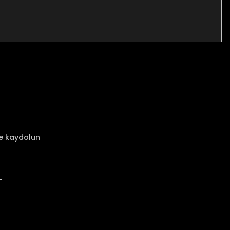
za iletebilirsiniz.
ze kaydolun