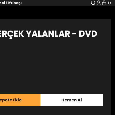
nci El
Yılbaşı
GERÇEK YALANLAR - DVD
epete Ekle
Hemen Al