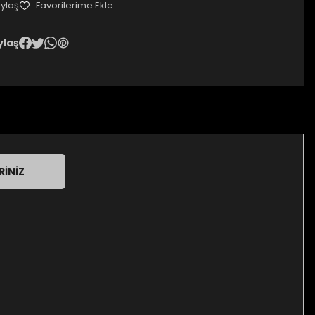
ylaş
ylaş
RINIZ