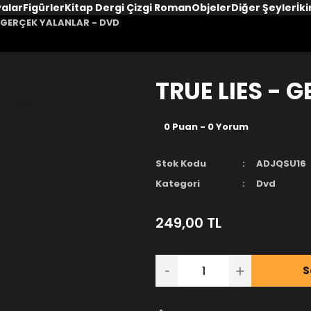
yalar
Figürler
Kitap Dergi Çizgi Roman
Objeler
Diğer Şeyler
İki
- GERÇEK YALANLAR - DVD
TRUE LIES - 
0 Puan - 0 Yorum
Stok Kodu
ADJQSU16
Kategori
Dvd
249,00 TL
S