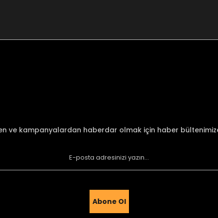
nularda yetersiz gördüğünüz noktaları öneri formunu kullanarak tarafımı
Bu ürüne ilk yorumu siz yapın!
Yorum Yaz
den ve kampanyalardan haberdar olmak için haber bültenimi
Abone Ol
Gönder