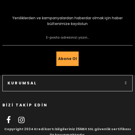
konularda yetersiz gördüğünüz noktaları öneri formunu
kullanarak tarafımıza iletebilirsiniz.
Görüş ve önerileriniz için teşekkür ederiz.
Yeniliklerden ve kampanyalardan haberdar olmak için haber
bültenimize kaydolun
Ürün resmi kalitesiz, bozuk veya görüntülenemiyor.
e Gemiler
Ürün açıklamasında eksik bilgiler bulunuyor.
Ürün bilgilerinde hatalar bulunuyor.
Ürün fiyatı diğer sitelerden daha pahalı.
Abone Ol
Bu ürüne benzer farklı alternatifler olmalı.
KURUMSAL
BİZİ TAKİP EDİN
Gönder
Copyright 2024 Kredi kartı bilgileriniz 256Bit SSL güvenlik sertifikası
ile korunmaktadır.