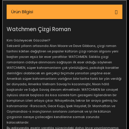
igara Aksesuarları
Ürün Bilgisi
Watchmen Çizgi Roman
si
Kim Gözleyecek Gözcüleri?
Seksenli yılların ortasında Alan Moore ve Dave Gibbons, çizgi roman
tarihini kökten değiştiren ve popüler kültürün çizgi roman algısını yeni
baştan yazan eşsiz bir eser yarattılar: WATCHMEN. Sıklıkla çizgi
romanların ciddiye alınmasını sağlayan ilk eser olduğu söylenen
WATCHMEN, süper kahramanların çok yönlülüğünü, psikolojik karakter
derinliğini olabilecek en gerçekçi biçimde yansıtan yegâne eser.
Amerikalı süper kahramanların varlığının bile tarihe farklı bir yön verdiği
bir dünyada, Amerika Vietnam Savaşı'nı kazanmıştır, Nixon hâlâ
başkandır ve Soğuk Savaş devam etmektedir. WATCHMEN bir cinayet
öyküsü olarak başlasa da kısa sürede tüm gezegeni ilgilendiren bir
komplonun izleri ortaya çıkar. Nihayetinde, tekrar bir araya gelmiş bu
Silahlar
kahramanlar -Rorscach, Gece Kuşu, İpek Hayalet, Dr. Manhattan ve
Ozymandias-s inançlarının sınırlarını zorlamak ve iyi ile kötünün
çizgisinin nereye çizileceğini kendilerine sormak zorunda
kalacaklardır.
Bu edisyonda, eserin yaratılış sürecindeki daha önce yayınlanmamış