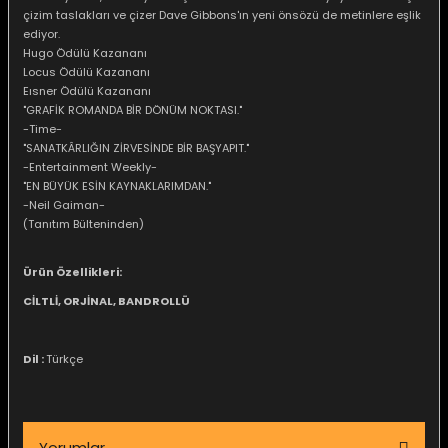
çizim taslakları ve çizer Dave Gibbons'ın yeni önsözü de metinlere eşlik
ediyor.
Hugo Ödülü Kazananı
Locus Ödülü Kazananı
Eısner Ödülü Kazananı
"GRAFİK ROMANDA BİR DÖNÜM NOKTASI."
e Gemiler
-Time-
"SANATKÂRLIĞIN ZİRVESİNDE BİR BAŞYAPIT."
-Entertainment Weekly-
"EN BÜYÜK ESİN KAYNAKLARIMDAN."
-Neil Gaiman-
(Tanıtım Bülteninden)
Ürün Özellikleri:
CİLTLİ, ORJİNAL, BANDROLLÜ
Dil :
Türkçe
Yorumlar