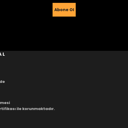
Abone Ol
Gönder
AL
ade
eşmesi
rtifikası ile korunmaktadır.