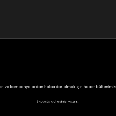
nularda yetersiz gördüğünüz noktaları öneri formunu kullanarak tarafımı
Bu ürüne ilk yorumu siz yapın!
Yorum Yaz
den ve kampanyalardan haberdar olmak için haber bültenimi