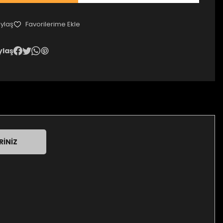
ylaş
ylaş
RINIZ