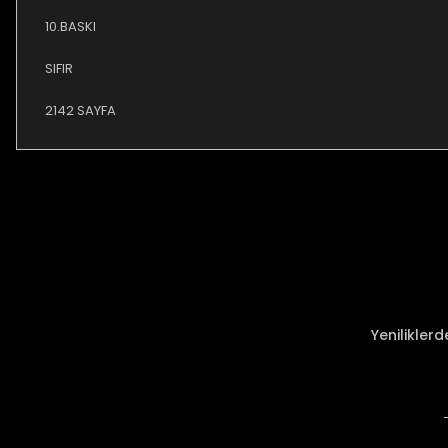
10.BASKI
SIFIR
2142 SAYFA
Bu ürünün fiyat bilgisi, resim, ürün açıklamalarında ve diğer ko
Görüş ve önerileriniz için teşekkür ederiz.
Ürün resmi kalitesiz, bozuk veya görüntülenemiyor.
Ürün açıklamasında eksik bilgiler bulunuyor.
Ürün bilgilerinde hatalar bulunuyor.
Ürün fiyatı diğer sitelerden daha pahalı.
Yenilikler
Bu ürüne benzer farklı alternatifler olmalı.