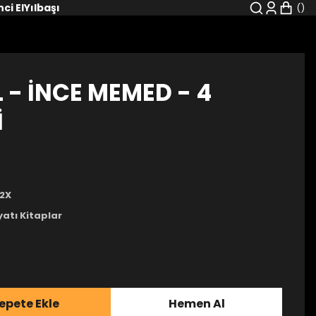
nci El
Yılbaşı
 - İNCE MEMED - 4
İ
2X
yatı Kitaplar
epete Ekle
Hemen Al