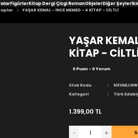
yalar
Figürler
Kitap Dergi Çizgi Roman
Objeler
Diğer Şeyler
İki
taplar
YAŞAR KEMAL - İNCE MEMED - 4 KİTAP - CİLTLİ
YAŞAR KEMAL
KİTAP - CİLTL
0 Puan - 0 Yorum
Stok Kodu
NXVMLLNW
Kategori
Türk Edebi
1.399,00 TL
S