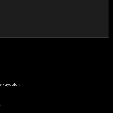
za iletebilirsiniz.
ze kaydolun