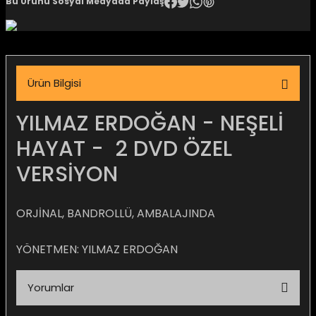
Bu Ürünü Sosyal Medyada Paylaş
igara Aksesuarları
Ürün Bilgisi
si
YILMAZ ERDOĞAN - NEŞELİ
HAYAT - 2 DVD ÖZEL
VERSİYON
ORJİNAL, BANDROLLÜ, AMBALAJINDA
YÖNETMEN: YILMAZ ERDOĞAN
Silahlar
Yorumlar