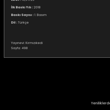
İlk Baskı Yılı :
2018
Baskı Sayısı :
1. Basım
Dil :
Türkçe
Yayınevi: Kırmızıkedi
Sayfa: 498
Bu ürünün fiyat bilgisi, resim, ürün açıklamalarında ve diğer ko
Görüş ve önerileriniz için teşekkür ederiz.
Ürün resmi kalitesiz, bozuk veya görüntülenemiyor.
Ürün açıklamasında eksik bilgiler bulunuyor.
Ürün bilgilerinde hatalar bulunuyor.
Ürün fiyatı diğer sitelerden daha pahalı.
Yenilikler
Bu ürüne benzer farklı alternatifler olmalı.