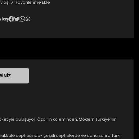
ylaş
ylaş
RINIZ
etiketiyle buluşuyor. Özdil’in kaleminden, Modern Türkiye’nin
Çanakkale cephesinde- çeşitli cephelerde ve daha sonra Türk