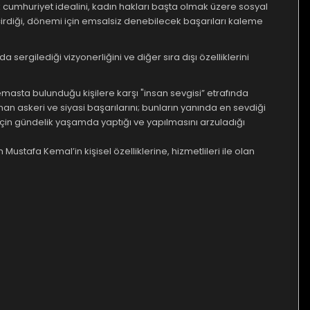
 cumhuriyet idealini, kadın hakları başta olmak üzere sosyal
rdiği, dönemi için emsalsiz denebilecek başarıları kaleme
sergilediği vizyonerliğini ve diğer sıra dışı özelliklerini
temasta bulunduğu kişilere karşı "insan sevgisi” etrafında
an askeri ve siyasi başarılarını; bunların yanında en sevdiği
için gündelik yaşamda yaptığı ve yapılmasını arzuladığı
tafa Kemal’in kişisel özelliklerine, hizmetlileri ile olan