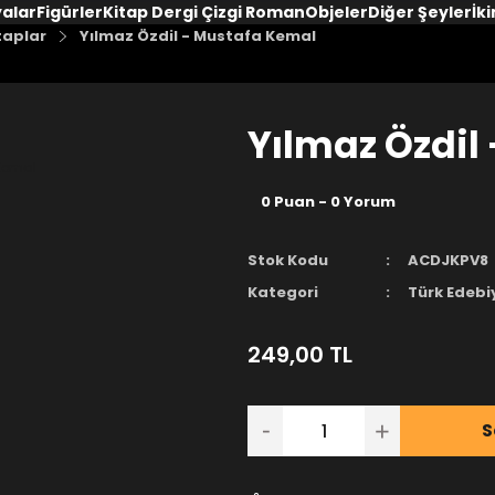
yalar
Figürler
Kitap Dergi Çizgi Roman
Objeler
Diğer Şeyler
İki
taplar
Yılmaz Özdil - Mustafa Kemal
Yılmaz Özdil
0 Puan - 0 Yorum
Stok Kodu
ACDJKPV8
Kategori
Türk Edebi
249,00 TL
S