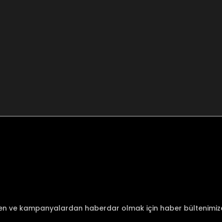
nularda yetersiz gördüğünüz noktaları öneri formunu kullanarak tarafımı
Bu ürüne ilk yorumu siz yapın!
Yorum Yaz
den ve kampanyalardan haberdar olmak için haber bültenimi