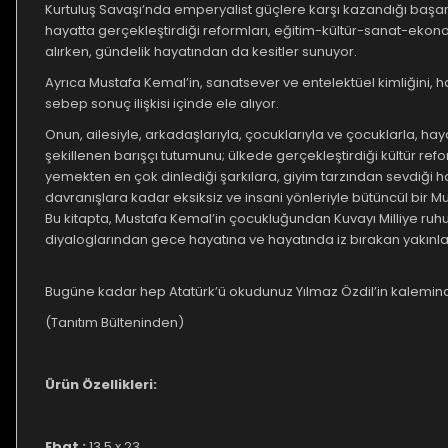
Kurtuluş Savaşı’nda emperyalist güçlere karşı kazandığı başar
hayatta gerçekleştirdiği reformları, eğitim-kültür-sanat-ek
alırken, gündelik hayatından da kesitler sunuyor.
Ayrıca Mustafa Kemal’in, sanatsever ve entelektüel kimliğini, hay
sebep sonuç ilişkisi içinde ele alıyor.
Onun, ailesiyle, arkadaşlarıyla, çocuklarıyla ve çocuklarla, hay
şekillenen barışçı tutumunu; ülkede gerçekleştirdiği kültür re
yemekten en çok dinlediği şarkılara, giyim tarzından sevdiği h
davranışlara kadar eksiksiz ve insani yönleriyle bütüncül bir 
Bu kitapta, Mustafa Kemal’in çocukluğundan Kuvayı Milliye ruhun
diyaloglarından gece hayatına ve hayatında iz bırakan yakınla
Bugüne kadar hep Atatürk’ü okudunuz Yılmaz Özdil’in kalemin
(Tanıtım Bülteninden)
Ürün Özellikleri:
Ebat :
13,5 x 23