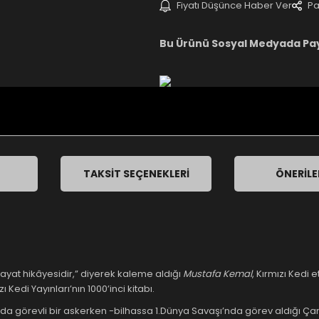
Fiyatı Düşünce Haber Ver
Pa
Bu Ürünü Sosyal Medyada Pa
TAKSIT SEÇENEKLERI
ÖNERILE
hayat hikâyesidir,” diyerek kaleme aldığı
Mustafa Kemal
, Kırmızı Kedi 
edi Yayınları’nın 1000’inci kitabı.
nda görevli bir askerken -bilhassa 1.Dünya Savaşı’nda görev aldığı 