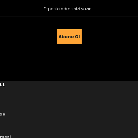
Abone Ol
Gönder
AL
ade
eşmesi