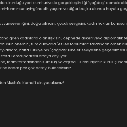
ıları, kurduğu yeni cumhuriyetle gerçekleştirdiği "çağdaş” demokratik
onomi-tarım-sanayi-gündelik yaşam ve diğer başka alanda hayata geçi
vanseverliğini, doğa bilincini, çocuk sevgisini, kadın hakları konusunda 
atına giren kadınlarla olan ilişkisini; cephede askeri veya diplomatik 
formunun önemini; tüm dünyada "ezilen toplumlar” tarafından örnek alın
ayvanlara, hatta Türkiye’nin "çağdaş” ülkeler seviyesine geçebilmesi 
Mustafa Kemal portresi ortaya koyuyor.
a, idam fermanından Kurtuluş Savaşı’na, Cumhuriyet’in kuruluşundan Mus
rına kadar pek çok detayı bulacaksınız.
den Mustafa Kemal’i okuyacaksınız!