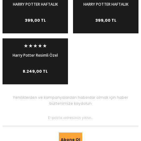
HARRY POTTER HAFTALIK
HARRY POTTER HAFTALIK
AJANDA-RAVENCLAW
AJANDA-HUFFLEPUFF
399,00 TL
399,00 TL
Harry Potter Resimli Özel
Baskı 5 Kitap Set Ciltli
8.249,00 TL
Yeniliklerden ve kampanyalardan haberdar olmak için haber
bültenimize kaydolun
Abone Ol