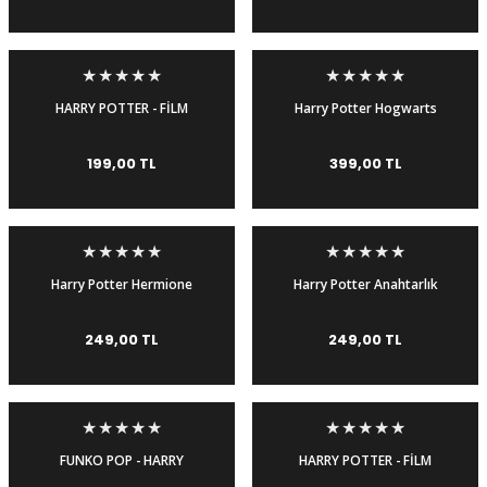
HARRY POTTER - FİLM
Harry Potter Hogwarts
DEHLİZİ 2 - DIAGON YOLU,
Express Anahtarlık Figür
HOWGARTS EKSPRESİ VE
199,00 TL
399,00 TL
SİHİR BAKANLIĞI
Harry Potter Hermione
Harry Potter Anahtarlık
Granger Anahtarlık Figür
Figür Aksesuar
249,00 TL
249,00 TL
FUNKO POP - HARRY
HARRY POTTER - FİLM
POTTER 132 - FİGÜR
DEHLİZİ 1 - ORMAN, GÖL VE