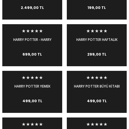
GÖK YARATIKLARI
2.499,00 TL
199,00 TL
HARRY POTTER - HARRY
HARRY POTTER HAFTALIK
POTTER FİGÜR
AJANDA-GRYFFINDOR
699,00 TL
299,00 TL
HARRY POTTER YEMEK
HARRY POTTER BÜYÜ KİTABI
KİTABI - CİLTLİ
- CİLTLİ
499,00 TL
499,00 TL