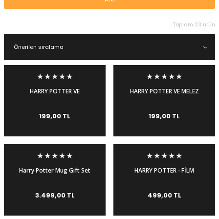
igara Aksesuarları
Toplam 23 ürün
si
HARRY POTTER VE
HARRY POTTER VE MELEZ
ZÜMRÜDÜANKA YOLDAŞLIĞI
PRENS - DVD
- DVD
199,00 TL
199,00 TL
Harry Potter Mug Gift Set
HARRY POTTER - FİLM
Silahlar
4'lü Kahve Kupası Seti
DEHLİZİ SERİSİ 3 KİTAP SET
3.499,00 TL
499,00 TL