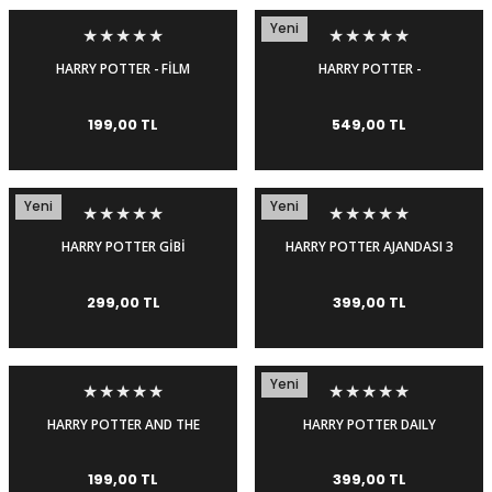
Yeni
HARRY POTTER - FİLM
HARRY POTTER -
DEHLİZİ 3 - HORTKULUKLAR
FANTASTİK CANAVARLAR
VE ÖLÜM YADİGARLARI
REHBERİ * CİLTLİ
199,00 TL
549,00 TL
e Gemiler
Yeni
Yeni
HARRY POTTER GİBİ
HARRY POTTER AJANDASI 3
DÜŞÜNMEK VE DAVRANMAK
299,00 TL
399,00 TL
Yeni
HARRY POTTER AND THE
HARRY POTTER DAILY
DEATHLY HALLOWS 1 -
PLANNER-HOGWARTS
ÖLÜM YADİGARLARI 1
EXPRESS
199,00 TL
399,00 TL