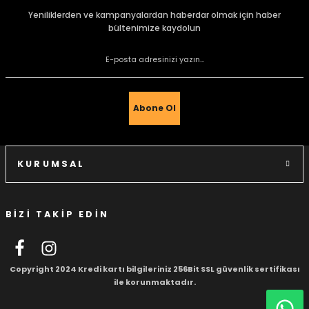
Görüş ve önerileriniz için teşekkür ederiz.
Yeniliklerden ve kampanyalardan haberdar olmak için haber
bültenimize kaydolun
Ürün resmi kalitesiz, bozuk veya görüntülenemiyor.
Ürün açıklamasında eksik bilgiler bulunuyor.
e Gemiler
Ürün bilgilerinde hatalar bulunuyor.
Ürün fiyatı diğer sitelerden daha pahalı.
Abone Ol
Bu ürüne benzer farklı alternatifler olmalı.
KURUMSAL
BİZİ TAKİP EDİN
Gönder
Copyright 2024 Kredi kartı bilgileriniz 256Bit SSL güvenlik sertifikası
ile korunmaktadır.