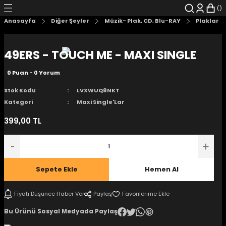
Geri Dön
Geri Dön
Geri Dön
Geri Dön
Geri Dön
Geri Dön
Anasayfa
Diğer Şeyler
Müzik- Plak, CD, Blu-RAY
Plaklar
şyalar
 Çizgi Roman
r
49ERS - TOUCH ME - MAXI SINGLE
arı
r
er
r
unlar
0 Puan - 0 Yorum
n Karakter
Stok Kodu
LVXWUQ8NKT
Kategori
Maxi Single'Lar
ı Kitaplar
, Blu-RAY
399,00 TL
nlatmalar
d Kit
- Mug
i
- Gelişim Kitapları
Sepete Ekle
Hemen Al
Kitaplar
Fiyatı Düşünce Haber Ver
Paylaş
Bu Ürünü Sosyal Medyada Paylaş
aplar
istemleri