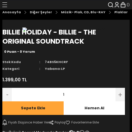
Geri Dön
Geri Dön
Geri Dön
Geri Dön
Geri Dön
Geri Dön
Anasayfa
Diğer Şeyler
Müzik- Plak, CD, Blu-RAY
Plaklar
şyalar
 Çizgi Roman
r
BILLIE HOLIDAY - BILLIE - THE
arı
r
er
r
unlar
ORIGINAL SOUNDTRACK
0 Puan - 0 Yorum
n Karakter
Stok Kodu
74BS5KHCRF
ı Kitaplar
, Blu-RAY
Kategori
Yabancı LP
1.399,00 TL
nlatmalar
d Kit
- Mug
i
- Gelişim Kitapları
Sepete Ekle
Hemen Al
Kitaplar
Fiyatı Düşünce Haber Ver
Paylaş
aplar
istemleri