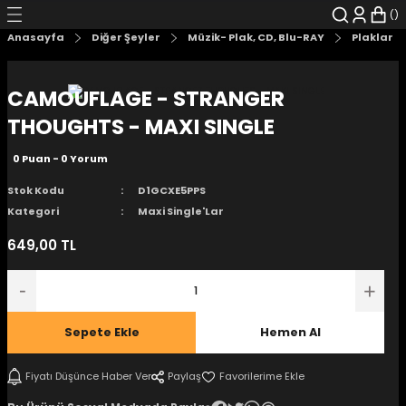
Geri Dön
Geri Dön
Geri Dön
Geri Dön
Geri Dön
Geri Dön
Anasayfa
Diğer Şeyler
Müzik- Plak, CD, Blu-RAY
Plaklar
şyalar
 Çizgi Roman
r
CAMOUFLAGE - STRANGER
arı
r
er
r
unlar
THOUGHTS - MAXI SINGLE
0 Puan - 0 Yorum
n Karakter
Stok Kodu
D1GCXE5PPS
ı Kitaplar
, Blu-RAY
Kategori
Maxi Single'Lar
649,00 TL
nlatmalar
d Kit
- Mug
i
- Gelişim Kitapları
Sepete Ekle
Hemen Al
Kitaplar
Fiyatı Düşünce Haber Ver
Paylaş
aplar
istemleri