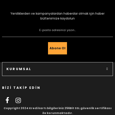
konularda yetersiz gördüğünüz noktaları öneri formunu
kullanarak tarafımıza iletebilirsiniz.
Görüş ve önerileriniz için teşekkür ederiz.
Yeniliklerden ve kampanyalardan haberdar olmak için haber
bültenimize kaydolun
Ürün resmi kalitesiz, bozuk veya görüntülenemiyor.
e Gemiler
Ürün açıklamasında eksik bilgiler bulunuyor.
Ürün bilgilerinde hatalar bulunuyor.
Ürün fiyatı diğer sitelerden daha pahalı.
Abone Ol
Bu ürüne benzer farklı alternatifler olmalı.
KURUMSAL
BİZİ TAKİP EDİN
Gönder
Copyright 2024 Kredi kartı bilgileriniz 256Bit SSL güvenlik sertifikası
ile korunmaktadır.