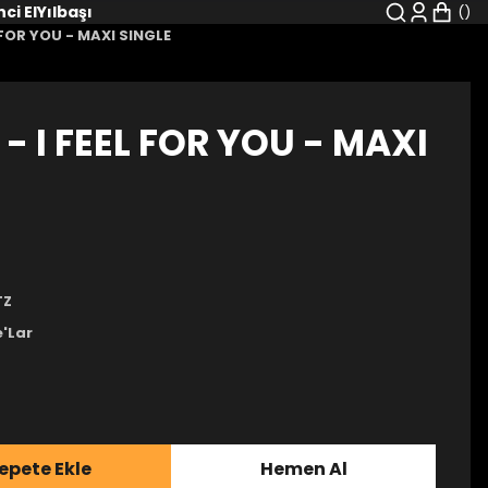
nci El
Yılbaşı
 FOR YOU - MAXI SINGLE
 I FEEL FOR YOU - MAXI
TZ
e'Lar
epete Ekle
Hemen Al