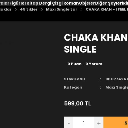
yalar
Figürler
Kitap Dergi Çizgi Roman
Objeler
Diğer Şeyler
İki
laklar
45'Likler
Maxi Single'Lar
CHAKA KHAN - I FEEL
CHAKA KHAN -
SINGLE
0 Puan - 0 Yorum
Stok Kodu
9PCP742A
Kategori
Maxi Singl
599,00 TL
S