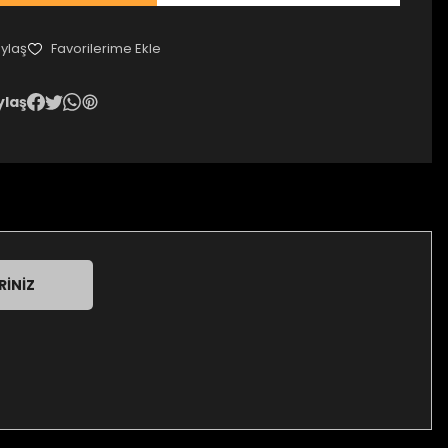
ylaş
ylaş
RINIZ
za iletebilirsiniz.