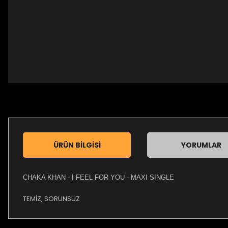
ÜRÜN BILGISI
YORUMLAR
CHAKA KHAN - I FEEL FOR YOU - MAXI SINGLE
TEMİZ, SORUNSUZ
Bu ürünün fiyat bilgisi, resim, ürün açıklamalarında ve diğer ko