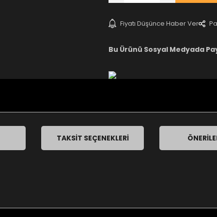
Fiyatı Düşünce Haber Ver
Pa
Bu Ürünü Sosyal Medyada Pa
TAKSIT SEÇENEKLERI
ÖNERILE
nularda yetersiz gördüğünüz noktaları öneri formunu kullanarak tarafımı