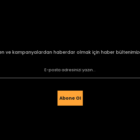
Bu ürüne ilk yorumu siz yapın!
Yorum Yaz
den ve kampanyalardan haberdar olmak için haber bültenimi
Abone Ol
Gönder